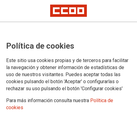
17/06/2026
PRESENTACIÓN DEL ESTUDIO DE ESTE
PROYECTO
Política de cookies
"Prevención de los
accidentes in itinere de
Este sitio usa cookies propias y de terceros para facilitar
tráfico mediante los planes
la navegación y obtener información de estadísticas de
de movilidad sostenibles
uso de nuestros visitantes. Puedes aceptar todas las
dentro del marco de la negociación colectiva"
cookies pulsando el botón 'Aceptar' o configurarlas o
rechazar su uso pulsando el botón 'Configurar cookies'
El próximo 2 de julio, la Fundación 1º de Mayo presentará los resultados
del proyecto en el que se han analizado los principales factores de riesgo
Para más información consulta nuestra
Política de
en los accidentes de tráfico durante los desplazamientos al trabajo en
España
cookies
15/06/2026
La F1M analiza el deterioro
de los servicios públicos: