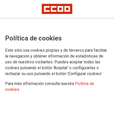
TEMA: EMPRESAS
Política de cookies
29/01/2025 |
CCOO de Industria
Este sitio usa cookies propias y de terceros para facilitar
A Coruña acoge la III
la navegación y obtener información de estadísticas de
Conferencia de CCOO en
uso de nuestros visitantes. Puedes aceptar todas las
Inditex: Ainhoa Salvador
cookies pulsando el botón 'Aceptar' o configurarlas o
vuelve a ocupar la
rechazar su uso pulsando el botón 'Configurar cookies'
secretaría general y se marca el objetivo de
Para más información consulta nuestra
Política de
estar más cerca de las personas trabajadoras
cookies
El 28 de enero se celebró en A Coruña la III Conferencia de CCOO en
el grupo Inditex. Asistió una treintena de delegados y delegadas de las
secciones sindicales de todo el Estado. Con una gran participación,
debatieron y aprobaron el balance de actividad y el plan de acción.
Trece personas integrarán la nueva ejecutiva y la secretaría general