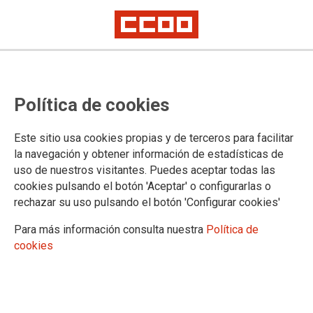
TEMA: EMPRESAS
Política de cookies
29/01/2025 |
CCOO de Industria
Este sitio usa cookies propias y de terceros para facilitar
A Coruña acoge la III
la navegación y obtener información de estadísticas de
Conferencia de CCOO en
uso de nuestros visitantes. Puedes aceptar todas las
Inditex: Ainhoa Salvador
cookies pulsando el botón 'Aceptar' o configurarlas o
vuelve a ocupar la
rechazar su uso pulsando el botón 'Configurar cookies'
secretaría general y se marca el objetivo de
Para más información consulta nuestra
Política de
estar más cerca de las personas trabajadoras
cookies
El 28 de enero se celebró en A Coruña la III Conferencia de CCOO en
el grupo Inditex. Asistió una treintena de delegados y delegadas de las
secciones sindicales de todo el Estado. Con una gran participación,
debatieron y aprobaron el balance de actividad y el plan de acción.
Trece personas integrarán la nueva ejecutiva y la secretaría general