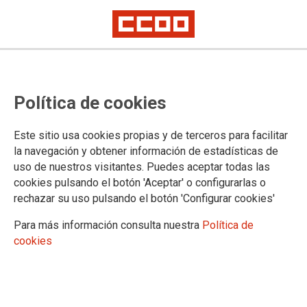
TEMA: EMPRESAS
Política de cookies
29/01/2025 |
CCOO de Industria
Este sitio usa cookies propias y de terceros para facilitar
A Coruña acoge la III
la navegación y obtener información de estadísticas de
Conferencia de CCOO en
uso de nuestros visitantes. Puedes aceptar todas las
Inditex: Ainhoa Salvador
cookies pulsando el botón 'Aceptar' o configurarlas o
vuelve a ocupar la
rechazar su uso pulsando el botón 'Configurar cookies'
secretaría general y se marca el objetivo de
Para más información consulta nuestra
Política de
estar más cerca de las personas trabajadoras
cookies
El 28 de enero se celebró en A Coruña la III Conferencia de CCOO en
el grupo Inditex. Asistió una treintena de delegados y delegadas de las
secciones sindicales de todo el Estado. Con una gran participación,
debatieron y aprobaron el balance de actividad y el plan de acción.
Trece personas integrarán la nueva ejecutiva y la secretaría general