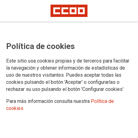
TEMA: SECTORES
Política de cookies
29/01/2025
Este sitio usa cookies propias y de terceros para facilitar
La sección sindical de
la navegación y obtener información de estadísticas de
CCOO de Industria en
uso de nuestros visitantes. Puedes aceptar todas las
Danone Lácteos celebró su
cookies pulsando el botón 'Aceptar' o configurarlas o
cuarta conferencia el 23
rechazar su uso pulsando el botón 'Configurar cookies'
de enero en Valencia
Para más información consulta nuestra
Política de
Las personas han elegido como Secretario General por unanimidad a
cookies
Ángel Morales Veragua, que ha sustituido en el cargo al compañero
Pedro Gutiérrez Abad, que ha venido desarrollando la responsabilidad
durante los últimos mandatos