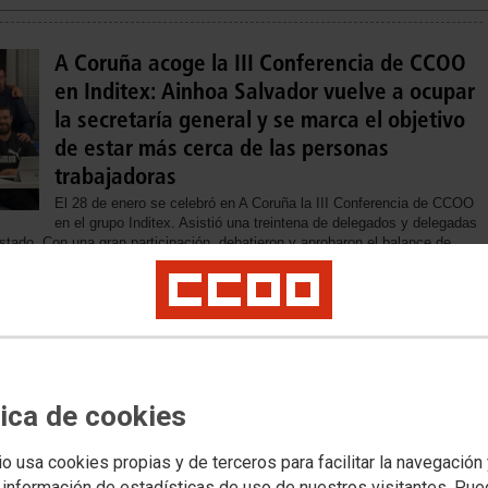
A Coruña acoge la III Conferencia de CCOO
en Inditex: Ainhoa Salvador vuelve a ocupar
la secretaría general y se marca el objetivo
de estar más cerca de las personas
trabajadoras
El 28 de enero se celebró en A Coruña la III Conferencia de CCOO
en el grupo Inditex. Asistió una treintena de delegados y delegadas
stado. Con una gran participación, debatieron y aprobaron el balance de
onas integrarán la nueva ejecutiva y la secretaría general volverá a estar
El campo sigue expulsando a las personas
trabajadoras por los bajos salarios y la
tica de cookies
mecanización: En 2024 acabó con el 7% del
empleo
io usa cookies propias y de terceros para facilitar la navegación
La EPA confirma que urge reactivar las mesas de negociación
 información de estadísticas de uso de nuestros visitantes. Pu