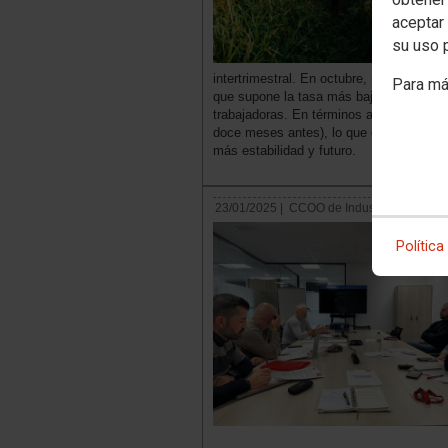
aceptar 
su uso 
intertrimestral. En octubre, noviembre 
Para má
que supone la tasa más baja de los últi
trabajadoras. En términos anuales, el 
doce meses antes), lo que confirma, se
más estabilidad y futuro.
23/01/2025 |
CCOO de Industria
Política