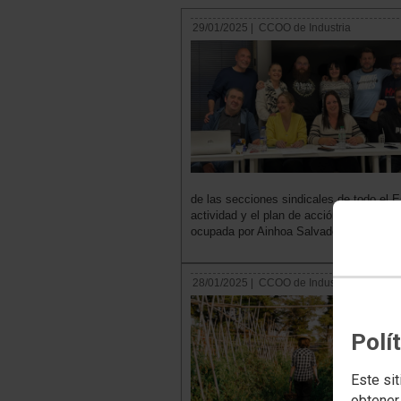
29/01/2025 |
CCOO de Industria
de las secciones sindicales de todo el E
actividad y el plan de acción. Trece pers
ocupada por Ainhoa Salvador.
28/01/2025 |
CCOO de Industria
Polí
Este sit
obtener