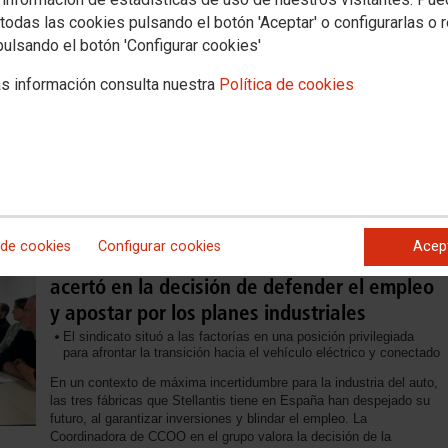
para tener un sector fuerte y estable
todas las cookies pulsando el botón 'Aceptar' o configurarlas o 
El empleo agrario del cuarto trimestre de 2024, según la Encuesta
pulsando el botón 'Configurar cookies'
de Población Activa (EPA), presenta la misma evolución estacional
y diciembre se incorporaron a la ocupación 3.200 personas, un 0,4% más, lo
s información consulta nuestra
Política de cookies
mos años. La población ocupada agraria asciende a 736.900 trabajadores y
sector sigue expulsando a personas del empleo (7,1%, 56.600 menos que
gún CCOO, que buscan trabajo allí donde se pagan mejores salarios y hay
Stellantis garantiza el futuro de Vigo,
 de cookies
Configurar cookies
Acep
Zaragoza y Madrid y confirma que CCOO
acertó en la decisión de defender el empleo
y apostar por los planes industriales
El sindicato situó a las factorías en una posición privilegiada
para afrontar la transición hacia el vehículo eléctrico y conectado
En un contexto de máxima incertidumbre para la industria del auto,
las tres fábricas que Stellantis tiene en España han despejado su
futuro, al garantizar inversiones y blindar el empleo. La
Coordinadora de CCOO en el grupo valora la decisión de la