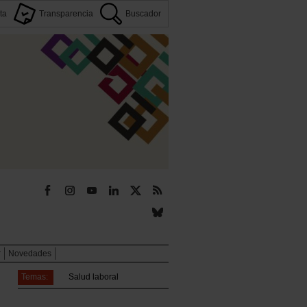
ta
Transparencia
Buscador
r
Novedades
Temas:
Salud laboral