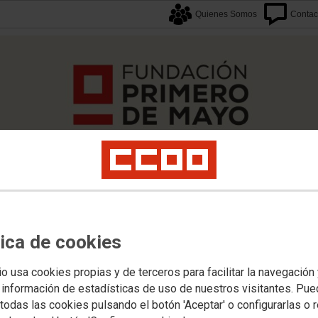
Quienes Somos
Contac
tica de cookies
caciones
Proyectos
Formación
Archivos
Biblioteca
Agenda F1M
Newslette
io usa cookies propias y de terceros para facilitar la navegación
 información de estadísticas de uso de nuestros visitantes. Pu
MAS LABORALES
todas las cookies pulsando el botón 'Aceptar' o configurarlas o 