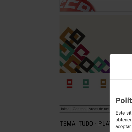
Polí
Inicio
Centros
Áreas de actividad
Publi
Este sit
obtener
TEMA: TUDO - PLATAFOR
aceptar 