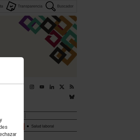
ta
Transparencia
Buscador
r
Novedades
 y
edes
Temas:
Salud laboral
rechazar