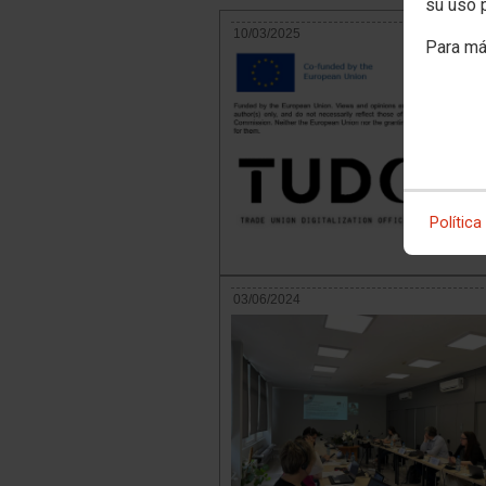
su uso 
10/03/2025
Para má
Política
03/06/2024