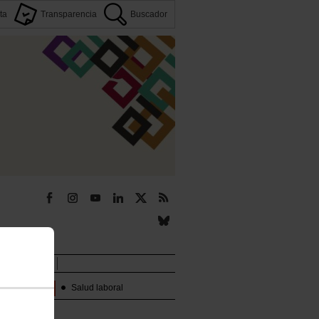
ta
Transparencia
Buscador
r
Novedades
Temas:
Salud laboral