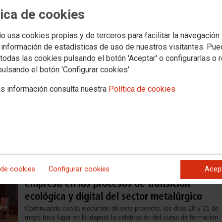
tica de cookies
Conferencia Final del Proyecto MEET
io usa cookies propias y de terceros para facilitar la navegación
El Proyecto MEET ha sido cofinanciado por la Comisión Europea y
 información de estadísticas de uso de nuestros visitantes. Pu
coordinado por SindNova (Italia), en colaboración con F1M-ISTAS,
todas las cookies pulsando el botón 'Aceptar' o configurarlas o 
CCOO de Industria, FIM CISL Federazione Italiana
Metalmeccanici, IndustriAll Europe y los sindicatos Türk Metal
pulsando el botón 'Configurar cookies'
Sendikasi de Turquía y VASAS (MET) Hungarian Metalworkers'
Federation de Hungría
s información consulta nuestra
Política de cookies
PROYECTO MEET
Un curso aborda el papel de los comités de
 de cookies
Configurar cookies
Acep
empresa en los procesos de transición
ecológica y digital del sector metalúrgico
Continuando con la ejecucíón de este proyecto, los días 20 y 21 de
mayo tuvo lugar en Budapest la celebración del curso de formación