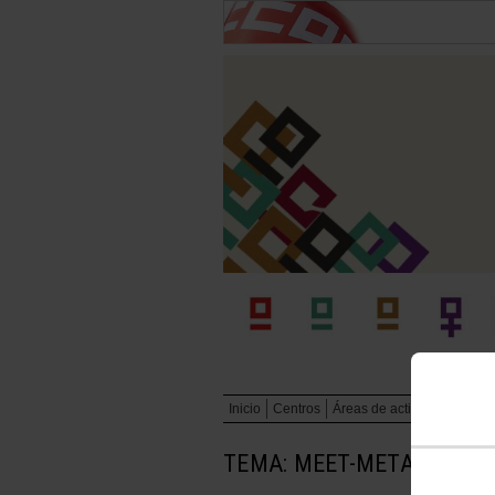
Inicio
Centros
Áreas de actividad
Publi
TEMA: MEET-METALURGIA