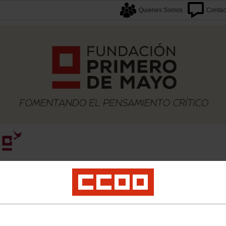
Quienes Somos
Contac
caciones
Proyectos
Formación
Archivos
Biblioteca
Agenda F1M
Newslette
-TRANSICIONJUSTA