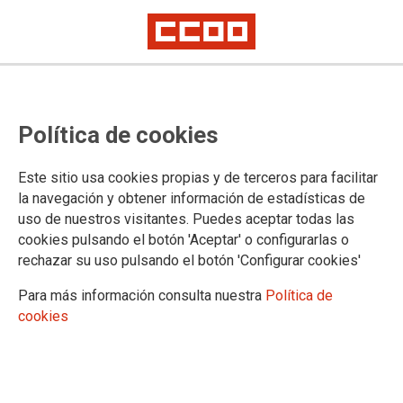
TEMA: RECICLAJE TEXTIL
Política de cookies
19/05/2026
Este sitio usa cookies propias y de terceros para facilitar
FINALIZA EL PRIMER CICLO DE JORNADAS
la navegación y obtener información de estadísticas de
SOBRE LA APLICACIÓN DEL RD RAP
“Tejiendo Futuro: hacia
uso de nuestros visitantes. Puedes aceptar todas las
cookies pulsando el botón 'Aceptar' o configurarlas o
una Industria Textil
rechazar su uso pulsando el botón 'Configurar cookies'
sostenible y una nueva
gestión de sus residuos”
Para más información consulta nuestra
Política de
El pasado 13 de mayo se celebró en Cocentaina, Alicante, la tercera de
cookies
las Jornadas de “Tejiendo Futuro”, en el marco del proyecto sobre los
posibles impactos de la aplicación de la Responsabilidad Ampliada del
Productor (RAP) en el sector del textil y del calzado y la gestión de sus
residuos