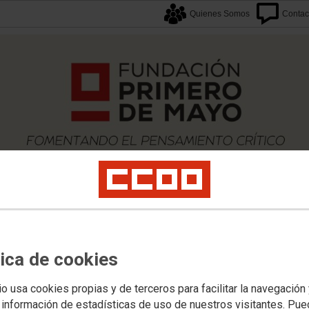
Quienes Somos
Contac
tica de cookies
caciones
Proyectos
Formación
Archivos
Biblioteca
Agenda F1M
Newslette
GOCIACION-COLECTIVA
io usa cookies propias y de terceros para facilitar la navegación
 información de estadísticas de uso de nuestros visitantes. Pu