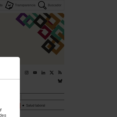
ta
Transparencia
Buscador
r
Novedades
Temas:
Salud laboral
 y
edes