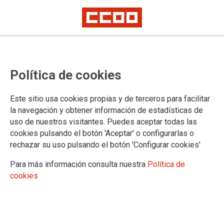
CCOO de Veralia centrará sus
Política de cookies
esfuerzos en la mejora del
convenio colectivo
Este sitio usa cookies propias y de terceros para facilitar
la navegación y obtener información de estadísticas de
uso de nuestros visitantes. Puedes aceptar todas las
Reunidos en Burgos, el 3 y 4 de Febrero, la Comisión
cookies pulsando el botón 'Aceptar' o configurarlas o
Ejecutiva Intercentros, con la representación de todos
rechazar su uso pulsando el botón 'Configurar cookies'
nuestros centros: Azuqueca, Burgos, Montblanc, Sevilla y
Zaragoza, el responsable de Bienes de Equipo de Industria
Para más información consulta nuestra
Política de
Estatal , así como la sección sindical, miembros del Comité
cookies
de empresa del centro de Burgos por CCOO
07/02/2020.
TEMAS
Sectores
Empresas