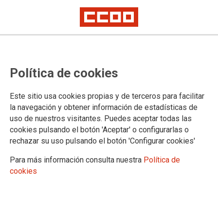
Derecho a adaptar el puesto de trabajo para conciliar
CCOO gana una sentencia que
Política de cookies
condena a Gas Natural a
garantizar el teletrabajo a una
Este sitio usa cookies propias y de terceros para facilitar
la navegación y obtener información de estadísticas de
trabajadora durante dos días a la
uso de nuestros visitantes. Puedes aceptar todas las
cookies pulsando el botón 'Aceptar' o configurarlas o
semana como medida de
rechazar su uso pulsando el botón 'Configurar cookies'
conciliación por cuidado de hijos
Para más información consulta nuestra
Política de
cookies
El Juzgado Social número 24 de Barcelona, ha dado la razón
en una sentencia al Gabinete Técnico Jurídico de CCOO de
Cataluña, que ha llevado un caso contra Gas Natural, por
denegar a una trabajadora la posibilidad de prestar servicios