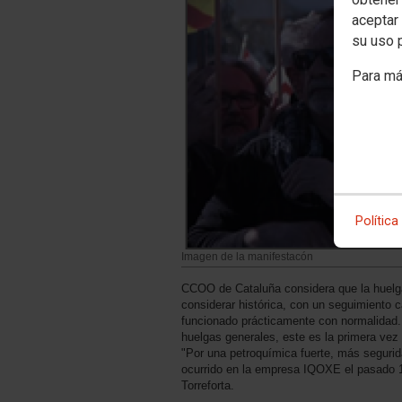
aceptar 
su uso 
Para má
Política
Imagen de la manifestacón
CCOO de Cataluña considera que la huel
considerar histórica, con un seguimiento c
funcionado prácticamente con normalidad.
huelgas generales, este es la primera vez
"Por una petroquímica fuerte, más seguri
ocurrido en la empresa IQOXE el pasado 14
Torreforta.