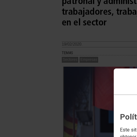
patronal y adminis
trabajadores, traba
en el sector
19/02/2020.
TEMAS
Sectores
Empresas
Polí
Este sit
obtener