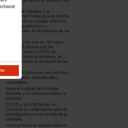
industria del acero en Europa y en
España
rechazar
CCOO de Industria y la
Universidad Politécnica de Madrid
presentarán un estudio sobre los
perfiles académicos y
profesionales en la industria de las
TIC
La UPM cree que es "de sumo
interés" el informe que ha
realizado junto a CCOO de
Industria sobre el empleo y las
cualificaciones en el sector de las
TIC
tar
Déjanos tu firma por una industria
sólida, fuerte, diversificada y
competitiva
Nace el Instituto de Estudios
Sociales y Económicos sobre la
Industria
CCOO y la UPM firman un
convenio de colaboración para la
investigación y el desarrollo de la
industria
Ya tiene fecha la reunión entre el