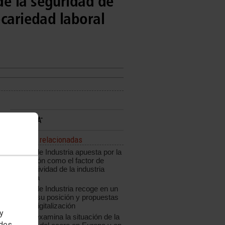
de la seguridad de
ecariedad laboral
Noticias relacionadas
CCOO de Industria apuesta por la
innovación como el factor de
competitividad de la industria
española
CCOO de Industria recoge en un
informe su posición y propuestas
ante la digitalización
 y
CCOO examina la situación de la
edes