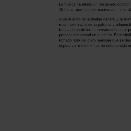
La huelga ha tenido un destacado colofón c
19 horas, que ha sido masiva con miles d
Ante el éxito de la huelga general y la m
más movilizaciones si patronal y administ
trabajadoras de las empresas del sector p
precariedad laboral en el sector. Este sin
tomado nota del claro mensaje que se desp
espera ver movimientos en este sentido e