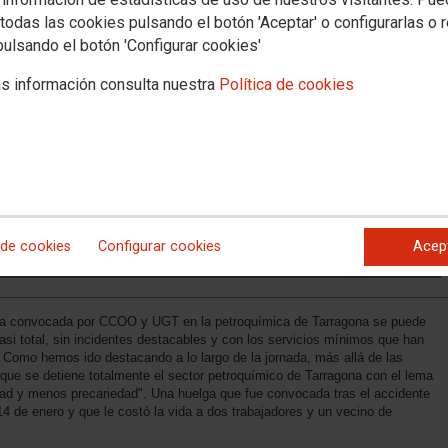
todas las cookies pulsando el botón 'Aceptar' o configurarlas o 
pulsando el botón 'Configurar cookies'
s información consulta nuestra
Política de cookies
 de cookies
Configurar cookies
Acep
ga convocada por CCOO y UGT en la petroquímica de Tarragona se puede
asi total, sin incidentes destacables y con los servicios mínimos que han
 Como hemos ido destacando a lo largo de la jornada, más allá de las
 que se detiene totalmente el sector petroquímico de Tarragona con el lema
dad y menos precariedad". Una huelga que fue convocada tras el accidente
 de enero y que le costó la vida a dos trabajadores y un vecino de