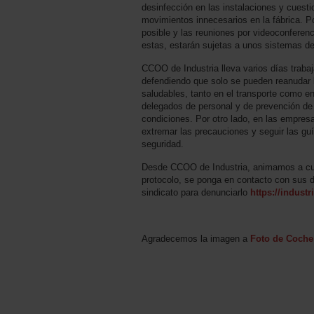
desinfección en las instalaciones y cuest
movimientos innecesarios en la fábrica. Po
posible y las reuniones por videoconferen
estas, estarán sujetas a unos sistemas de 
CCOO de Industria lleva varios días trabaj
defendiendo que solo se pueden reanudar 
saludables, tanto en el transporte como e
delegados de personal y de prevención de 
condiciones. Por otro lado, en las empres
extremar las precauciones y seguir las guí
seguridad.
Desde CCOO de Industria, animamos a cualq
protocolo, se ponga en contacto con sus 
sindicato para denunciarlo
https://industr
Agradecemos la imagen a
Foto de Coche 