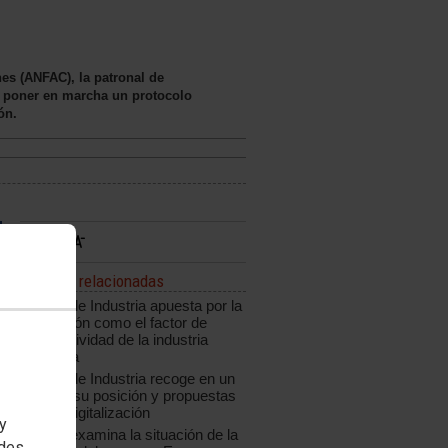
es (ANFAC), la patronal de
poner en marcha un protocolo
ón.
Noticias relacionadas
CCOO de Industria apuesta por la
innovación como el factor de
competitividad de la industria
española
CCOO de Industria recoge en un
informe su posición y propuestas
ante la digitalización
 y
CCOO examina la situación de la
edes