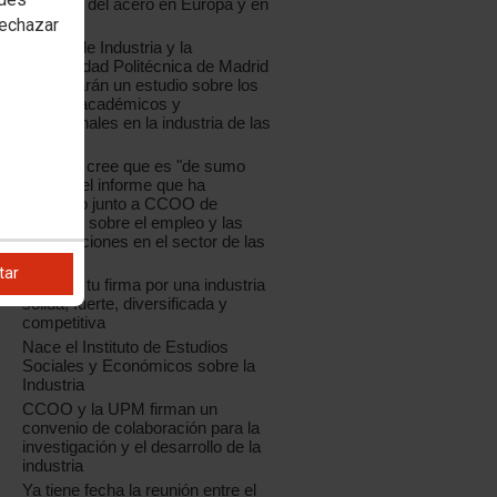
industria del acero en Europa y en
España
rechazar
CCOO de Industria y la
Universidad Politécnica de Madrid
presentarán un estudio sobre los
perfiles académicos y
profesionales en la industria de las
TIC
La UPM cree que es "de sumo
interés" el informe que ha
realizado junto a CCOO de
Industria sobre el empleo y las
cualificaciones en el sector de las
TIC
tar
Déjanos tu firma por una industria
sólida, fuerte, diversificada y
competitiva
Nace el Instituto de Estudios
Sociales y Económicos sobre la
Industria
CCOO y la UPM firman un
convenio de colaboración para la
investigación y el desarrollo de la
industria
Ya tiene fecha la reunión entre el