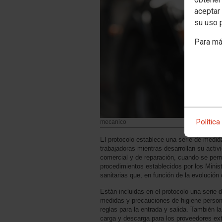
aceptar 
su uso 
Para má
Política
mecanico
El protocolo establece una serie de medida
trabajadoras mientras desarrollan su activid
comercial y de reparación, cuando se permi
procedimientos establecidos por los Minis
sanitarias que, en función de la evolució
Están incluidas en el protocolo una serie 
medidas y precauciones de higiene person
reglas para la entrada y salida. También 
carga y descarga para los proveedores ext