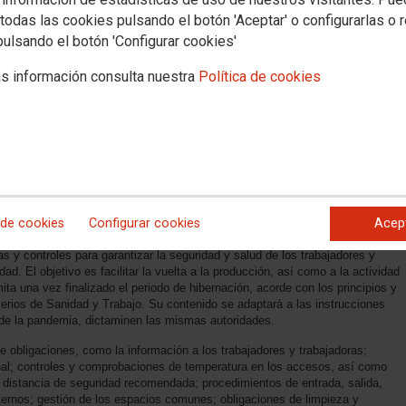
todas las cookies pulsando el botón 'Aceptar' o configurarlas o 
pulsando el botón 'Configurar cookies'
s información consulta nuestra
Política de cookies
 de cookies
Configurar cookies
Acep
s y controles para garantizar la seguridad y salud de los trabajadores y
ad. El objetivo es facilitar la vuelta a la producción, así como a la actividad
ta una vez finalizado el periodo de hibernación, acorde con los principios y
terios de Sanidad y Trabajo. Su contenido se adaptará a las instrucciones
n de la pandemia, dictaminen las mismas autoridades.
de obligaciones, como la información a los trabajadores y trabajadoras;
al; controles y comprobaciones de temperatura en los accesos, así como
la distancia de seguridad recomendada; procedimientos de entrada, salida,
ernos; gestión de los espacios comunes; obligaciones de limpieza y