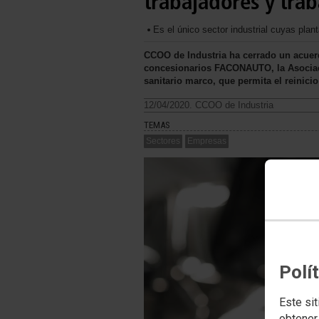
trabajadores y tra
Es el único sector industrial cuyas pl
CCOO de Industria ha cerrado un acuer
concesionarios FACONAUTO, la Asocia
sanitario marco, que permita el reinicio
12/04/2020. CCOO de Industria
TEMAS
Sectores
Empresas
Polí
Este sit
obtener