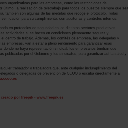
iones organizativas para las empresas, como las restricciones de
r último, la realización de teletrabajo para todos los puestos siempre que se
cia, también son algunas de las medidas que recoge el protocolo. Todas
verificación para su cumplimiento, con auditorías y controles internos.
ando en protocolos de seguridad en los distintos sectores productivos,
las actividades si se hacen en condiciones plenamente seguras y
n el centro de trabajo. Además, los comités de empresa, las delegadas y
las empresas, van a estar a pleno rendimiento para garantizar esas
as donde no haya representación sindical, los empresarios tendrán que
as publicadas por el Gobierno y los sindicatos, para garantizar así la salud y
uier trabajador o trabajadora que, ante cualquier inclumplimiento del
delegados o delegadas de prevención de CCOO o escriba directamente al
ia.ccoo.es
creado por freepik - www.freepik.es