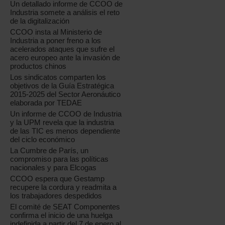
Un detallado informe de CCOO de
Industria somete a análisis el reto
de la digitalización
CCOO insta al Ministerio de
Industria a poner freno a los
acelerados ataques que sufre el
acero europeo ante la invasión de
productos chinos
Los sindicatos comparten los
objetivos de la Guía Estratégica
2015-2025 del Sector Aeronáutico
elaborada por TEDAE
Un informe de CCOO de Industria
y la UPM revela que la industria
de las TIC es menos dependiente
del ciclo económico
La Cumbre de París, un
compromiso para las políticas
nacionales y para Elcogas
CCOO espera que Gestamp
recupere la cordura y readmita a
los trabajadores despedidos
El comité de SEAT Componentes
confirma el inicio de una huelga
indefinida a partir del 7 de enero al