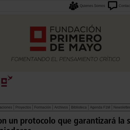
Quienes Somos
Contac
caciones
Proyectos
Formación
Archivos
Biblioteca
Agenda F1M
Newslette
on un protocolo que garantizará la 