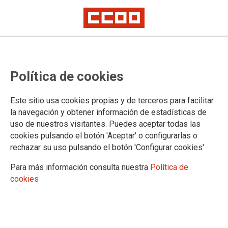
Saltan las alarmas en Cobra
Política de cookies
Instalaciones y Servicios al perder
los contratos de Iberdrola, Unión
Este sitio usa cookies propias y de terceros para facilitar
Fenosa y Nedgia
la navegación y obtener información de estadísticas de
uso de nuestros visitantes. Puedes aceptar todas las
La empresa no se ha puesto en contacto con CCOO para abordar la
cookies pulsando el botón 'Aceptar' o configurarlas o
situación. Doscientos empleos están afectados. La situación es delicada
rechazar su uso pulsando el botón 'Configurar cookies'
porque la subrogación no se contempla
Para más información consulta nuestra
Política de
Gran incertidumbre entre las plantillas de los centros de
cookies
trabajo afectados por la pérdida de los contratos de
mantenimiento que Cobra Instalaciones suscribió con
Iberdrola, Unión Fenosa y Nedgia. CCOO de Industria
reclama a la empresa que busque soluciones consensuadas
y negociadas antes de que sea demasiado tarde, para que