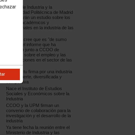
España
rechazar
CCOO de Industria y la
Universidad Politécnica de Madrid
presentarán un estudio sobre los
perfiles académicos y
profesionales en la industria de las
TIC
La UPM cree que es "de sumo
interés" el informe que ha
realizado junto a CCOO de
Industria sobre el empleo y las
cualificaciones en el sector de las
TIC
Déjanos tu firma por una industria
tar
sólida, fuerte, diversificada y
competitiva
Nace el Instituto de Estudios
Sociales y Económicos sobre la
Industria
CCOO y la UPM firman un
convenio de colaboración para la
investigación y el desarrollo de la
industria
Ya tiene fecha la reunión entre el
Ministerio de Industria y las