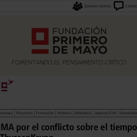
Quienes Somos
Contac
caciones
Proyectos
Formación
Archivos
Biblioteca
Agenda F1M
Newslette
IMA por el conflicto sobre el tiemp