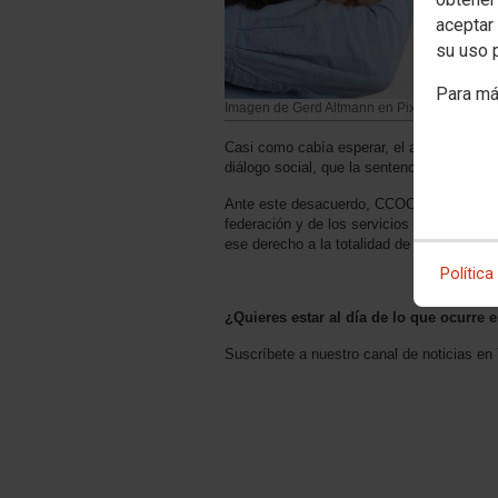
aceptar 
su uso 
Para má
Imagen de Gerd Altmann en Pixabay
Casi como cabía esperar, el acto terminó
diálogo social, que la sentencia del Tribu
Ante este desacuerdo, CCOO de Industria
federación y de los servicios jurídicos, l
ese derecho a la totalidad de la plantilla 
Política
¿Quieres estar al día de lo que ocurre
Suscríbete a nuestro canal de noticias en