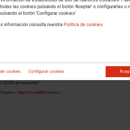
todas las cookies pulsando el botón 'Aceptar' o configurarlas o 
pulsando el botón 'Configurar cookies'
s información consulta nuestra
Política de cookies
 sin acuerdo, ya que la empresa sigue alegando, como hace en la mesa de
nal Supremo no debe afectar de manera general a toda la plantilla.
 en Thyssen empezará a preparar conjuntamente con UGT, y a através de la
a demanda pertinente en la Audiencia Nacional, para conseguir la aplicación de
afectada por el mismo.
 de cookies
Configurar cookies
Acep
 en CCOO de Industria?
 Telegram:
https://t.me/BDIndustria
.