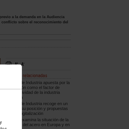
 previo a la demanda en la Audiencia
conflicto sobre el reconocimiento del
Noticias relacionadas
CCOO de Industria apuesta por la
innovación como el factor de
competitividad de la industria
española
CCOO de Industria recoge en un
informe su posición y propuestas
ante la digitalización
CCOO examina la situación de la
 y
industria del acero en Europa y en
edes