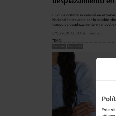
desplazamiento en
El 23 de octubre se celebró en el Servi
Nacional interpuesto por la sección si
tiempo de desplazamiento en el coche 
27/10/2020. CCOO de Industria
TEMAS
Sectores
Empresas
Polí
Este sit
obtener