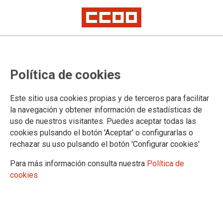
La plantilla de John Deere Ibérica
Política de cookies
S.A. exige la readmisión de las
personas trabajadoras despedidas
Este sitio usa cookies propias y de terceros para facilitar
y el cumplimiento del convenio en
la navegación y obtener información de estadísticas de
uso de nuestros visitantes. Puedes aceptar todas las
materia de empleo
cookies pulsando el botón 'Aceptar' o configurarlas o
rechazar su uso pulsando el botón 'Configurar cookies'
El 100% de los trabajadores y trabajadoras ha secundado los paros para
denunciar la decisión de la compañía de despedir a un total de 11
Para más información consulta nuestra
Política de
personas
cookies
Ayer jueves comenzaron las movilizaciones frente a las
puertas de la factoría de John Deere Ibérica S.A., situada en
Getafe, donde toda la plantilla se ha movilizado en señal de
protesta por los 11 despidos anunciados por la compañía.