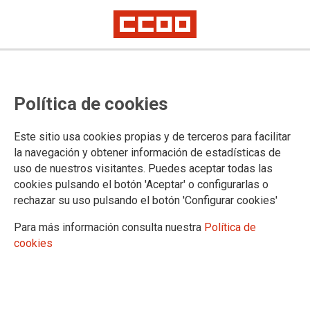
Todos a una para garantizar el
Política de cookies
empleo y las condiciones
laborales en Alstom y Bombardier
Este sitio usa cookies propias y de terceros para facilitar
la navegación y obtener información de estadísticas de
Se reúne el grupo de trabajo que se constituyó en verano para abordar el
uso de nuestros visitantes. Puedes aceptar todas las
proceso de fusión
cookies pulsando el botón 'Aceptar' o configurarlas o
CCOO de Industria solicitará una reunión a los
rechazar su uso pulsando el botón 'Configurar cookies'
departamentos de Recursos Humanos de Alstom y
Bombardier para analizar las consecuencias que tendrá, en
Para más información consulta nuestra
Política de
la actividad industrial y en el empleo, la unión de las dos
cookies
compañías. El sindicato se coordina y une esfuerzos para
que el proceso no perjudique a nadie.
09/02/2021. CCOO de Industria