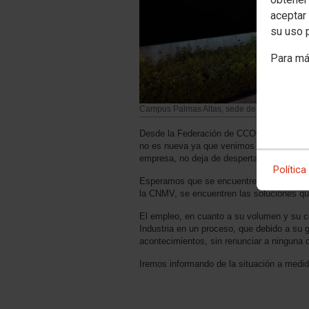
aceptar 
su uso 
Para má
Campus Palmas Altas, sede de Abengoa en S
Desde la Federación de CCOO de Industria
no es nueva ya que venimos desde hace me
empresa, no deja de despertar las máximas
Política
Esperamos que se encuentren los mecanism
la CNMV, se encuentren las soluciones que
El empleo, en cuanto a su volumen y su 
Industria en un proceso, que debido a su g
acontecimientos, sin renunciar a ninguna
Iremos informando de la situación a medi