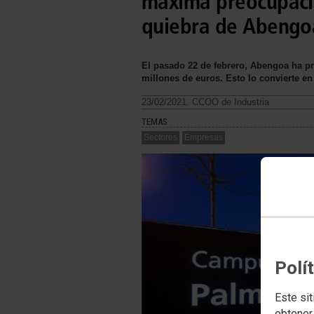
máxima preocupació
quiebra de Abengo
El pasado 22 de febrero, Abengoa ha pr
millones de euros. Esto lo convierte en
23/02/2021. CCOO de Industria
TEMAS
Sectores
Empresas
Polí
Este sit
obtener