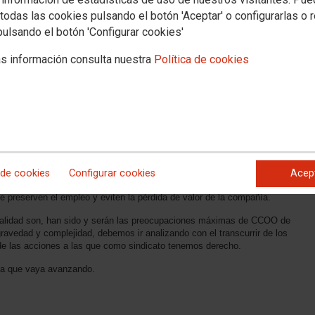
todas las cookies pulsando el botón 'Aceptar' o configurarlas o 
pulsando el botón 'Configurar cookies'
s información consulta nuestra
Política de cookies
evilla
, mostramos nuestra máxima preocupación por esta situación, que si bien,
ses siendo conocedores de los problemas financieros que arrastra la
 alertas del sindicato.
 de cookies
Configurar cookies
Acep
os pertinentes para que, como dice la propia Abengoa en la declaración de
 preserven el empleo y eviten la pérdida de valor de la compañía.
calidad son, han sido y serán las preocupaciones máximas de CCOO de
ravedad y complejidad, debemos ir analizando con el transcurrir de los
 de las acciones a las que como sindicato tenemos derecho.
da que vaya avanzando.