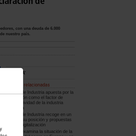
claración de
eedores, con una deuda de 6.000
de nuestro país.
Noticias relacionadas
CCOO de Industria apuesta por la
innovación como el factor de
competitividad de la industria
española
CCOO de Industria recoge en un
informe su posición y propuestas
ante la digitalización
 y
CCOO examina la situación de la
edes