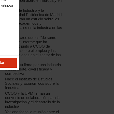
industria del acero en Europa y en
España
rechazar
CCOO de Industria y la
Universidad Politécnica de Madrid
presentarán un estudio sobre los
perfiles académicos y
profesionales en la industria de las
TIC
La UPM cree que es "de sumo
interés" el informe que ha
realizado junto a CCOO de
Industria sobre el empleo y las
cualificaciones en el sector de las
TIC
tar
Déjanos tu firma por una industria
sólida, fuerte, diversificada y
competitiva
Nace el Instituto de Estudios
Sociales y Económicos sobre la
Industria
CCOO y la UPM firman un
convenio de colaboración para la
investigación y el desarrollo de la
industria
Ya tiene fecha la reunión entre el