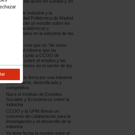
industria del acero en Europa y en
España
rechazar
CCOO de Industria y la
Universidad Politécnica de Madrid
presentarán un estudio sobre los
perfiles académicos y
profesionales en la industria de las
TIC
La UPM cree que es "de sumo
interés" el informe que ha
realizado junto a CCOO de
Industria sobre el empleo y las
cualificaciones en el sector de las
TIC
tar
Déjanos tu firma por una industria
sólida, fuerte, diversificada y
competitiva
Nace el Instituto de Estudios
Sociales y Económicos sobre la
Industria
CCOO y la UPM firman un
convenio de colaboración para la
investigación y el desarrollo de la
industria
Ya tiene fecha la reunión entre el