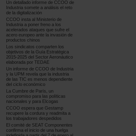
Un detallado informe de CCOO de
Industria somete a análisis el reto
de la digitalización
CCOO insta al Ministerio de
Industria a poner freno a los
acelerados ataques que sufre el
acero europeo ante la invasión de
productos chinos
Los sindicatos comparten los
objetivos de la Guía Estratégica
2015-2025 del Sector Aeronáutico
elaborada por TEDAE
Un informe de CCOO de Industria
y la UPM revela que la industria
de las TIC es menos dependiente
del ciclo económico
La Cumbre de París, un
compromiso para las políticas
nacionales y para Elcogas
CCOO espera que Gestamp
recupere la cordura y readmita a
los trabajadores despedidos
El comité de SEAT Componentes
confirma el inicio de una huelga
indefinida a partir del 7 de enero al