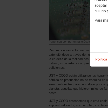
aceptar 
su uso 
Para má
Panel con componentes eléctricos
Pero esta no es solo una crisis del auto,
extendiéndose a través de nuestro cuerpo
la crudeza de la realidad nos va poniendo
Política
trabajo, sin acertar a comprender qué le 
suficientes.
UGT y CCOO están utilizando las herramie
pérdida de producción no se traduzca en u
serán suficientes para neutralizar por co
planeta, aquellas que hicieron miles de f
coste.
UGT y CCOO entendemos que esta crisis d
expuesto el sector, y su empleo, con la su