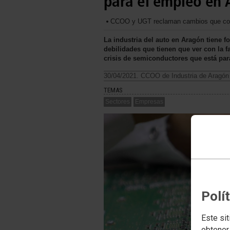
para el empleo en
CCOO y UGT reclaman cambios que corrij
La industria del auto en Aragón tiene 
debilidades que tienen que ver con la f
crisis de semiconductores que está par
30/04/2021. CCOO de Industria de Aragón
TEMAS
Sectores
Empresas
Polí
Este sit
obtener