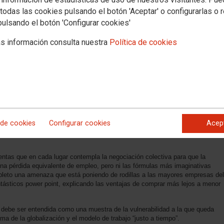
todas las cookies pulsando el botón 'Aceptar' o configurarlas o 
pulsando el botón 'Configurar cookies'
s información consulta nuestra
Política de cookies
 si no que afecta a diferentes empresas y que, como una pandemia, va
 industrial de forma que, si en algún momento hemos parecido asintomáticos,
 frente a un escenario en el que muchas personas se pueden quedar sin
 de cookies
Configurar cookies
Acep
ha conducido a esa situación cuando en sus empresas tenían pedidos
ntas que en cada lugar contempla la negociación colectiva para que la
na pérdida equivalente de empleo, pero ni las fórmulas más imaginativas
mpleto una amenaza que está poniendo de rodillas a las mayores empresas del
antásticos power point, explicando las ventajas de comprar más lejos a menor
ebe ser entendida como una muestra de la vulnerabilidad a la que queda
ma de la globalización y el modelo de trabajo “justo a tiempo”.