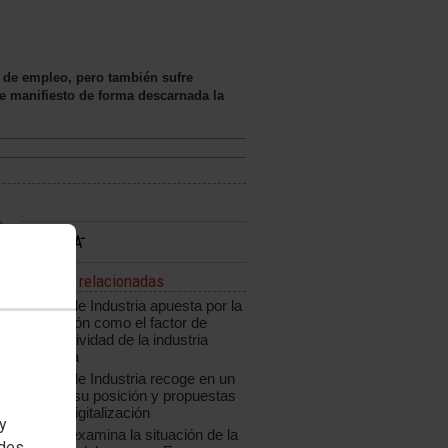
s de empleo, pero también sufre
de manifiesto de forma descarnada la
Noticias relacionadas
CCOO de Industria apuesta por la
innovación como el factor de
competitividad de la industria
española
CCOO de Industria recoge en un
informe su posición y propuestas
ante la digitalización
 y
CCOO examina la situación de la
edes