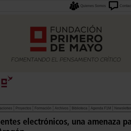
Quienes Somos
Contac
caciones
Proyectos
Formación
Archivos
Biblioteca
Agenda F1M
Newslette
entes electrónicos, una amenaza par