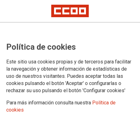
Nueva reunión de negociación del
Política de cookies
convenio colectivo estatal de
industrias lácteas
Este sitio usa cookies propias y de terceros para facilitar
la navegación y obtener información de estadísticas de
La quinta reunión de negociación del convenio de industrias lácteas tuvo
uso de nuestros visitantes. Puedes aceptar todas las
lugar el pasado 7 de mayo
cookies pulsando el botón 'Aceptar' o configurarlas o
Tras comenzar la reunión analizando una consulta realizada
rechazar su uso pulsando el botón 'Configurar cookies'
a la Comisión Paritaria del convenio, pasamos a la
negociación propiamente dicha, donde la patronal insiste en
Para más información consulta nuestra
Política de
“pintar” un panorama muy distinto a la realidad del sector,
cookies
dejando a un lado el enorme esfuerzo realizado por las
personas trabajadoras durante estos meses de pandemia, y
proponiendo un convenio “de transición” centrado en el
incremento salarial y poco más, dejando cuestiones