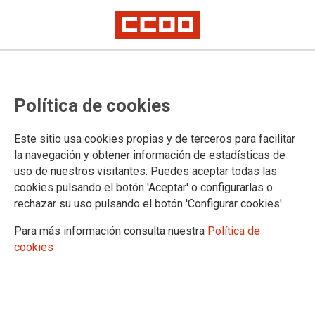
El plan para electrificar la cadena
Política de cookies
de valor de la industria española
del auto es una oportunidad para
Este sitio usa cookies propias y de terceros para facilitar
ganar soberanía industrial
la navegación y obtener información de estadísticas de
uso de nuestros visitantes. Puedes aceptar todas las
CCOO de Industria valora la hoja de ruta del Gobierno, porque pretende
cookies pulsando el botón 'Aceptar' o configurarlas o
agarrar al país todo el ecosistema de la movilidad sostenible. El
rechazar su uso pulsando el botón 'Configurar cookies'
sindicato exige escribir la partitura de los proyectos
Para más información consulta nuestra
Política de
El Proyecto Estratégico para la Recuperación y
cookies
Transformación Económica (PERTE) de la industria del auto
es, en opinión de CCOO, una palanca de oportunidad para
cambiar el modelo productivo y ganar soberanía industrial. Es
una forma muy acertada de articular los fondos de
reconstrucción de la UE. No solo intenta atraer toda la