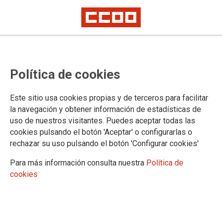
Comienza la negociación colectiva
Política de cookies
en la empresa Euro Pool System
para la aprobación de un nuevo
Este sitio usa cookies propias y de terceros para facilitar
Convenio Colectivo
la navegación y obtener información de estadísticas de
uso de nuestros visitantes. Puedes aceptar todas las
cookies pulsando el botón 'Aceptar' o configurarlas o
Los delegados/as de CCOO de Euro Pool System, han
rechazar su uso pulsando el botón 'Configurar cookies'
trasladado a la Dirección de RRHH de la empresa una
propuesta de Convenio Colectivo, con el objetivo de mejorar
Para más información consulta nuestra
Política de
sustancialmente el convenio anterior.
cookies
23/07/2021.
TEMAS
Sectores
Empresas