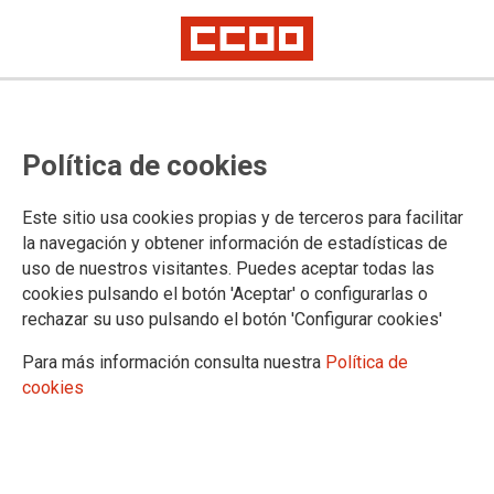
El empleo industrial continúa la
Política de cookies
senda de la recuperación, pero es
más temporal
Este sitio usa cookies propias y de terceros para facilitar
la navegación y obtener información de estadísticas de
La temporalidad crece un 6% y el número de trabajadoras deja de caer,
uso de nuestros visitantes. Puedes aceptar todas las
según la última EPA
cookies pulsando el botón 'Aceptar' o configurarlas o
2.728.100 personas están empleadas en el sector industrial,
rechazar su uso pulsando el botón 'Configurar cookies'
de acuerdo con los resultados de la EPA del tercer trimestre.
Entre julio y septiembre su número aumentó un 2,4%, al
Para más información consulta nuestra
Política de
incorporarse 63.000 trabajadores y trabajadoras. Se retoman
cookies
así los ritmos de crecimiento que se registraban antes de la
pandemia, aunque la cifra de empleo industrial sigue siendo
inferior. La tasa de temporalidad se sitúa ya en el 17,9% y se
utiliza la flexibilidad para adaptar la mano de obra a la