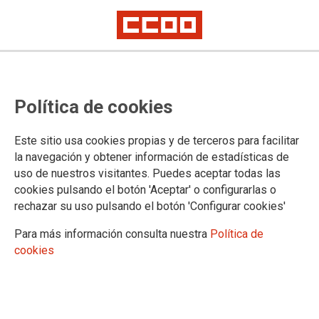
Ya está disponible el convenio
Política de cookies
colectivo del grupo de
marroquinería, cueros repujados y
Este sitio usa cookies propias y de terceros para facilitar
similares
la navegación y obtener información de estadísticas de
uso de nuestros visitantes. Puedes aceptar todas las
cookies pulsando el botón 'Aceptar' o configurarlas o
Todas las personas interesadas en conocer el convenio
rechazar su uso pulsando el botón 'Configurar cookies'
colectivo del grupo de marroquinería, cueros repujados y
similares, pueden consultarlo en la web de CCOO de
Para más información consulta nuestra
Política de
Industria a través de este
enlace
cookies
16/12/2021.
TEMAS
Sectores
Empresas