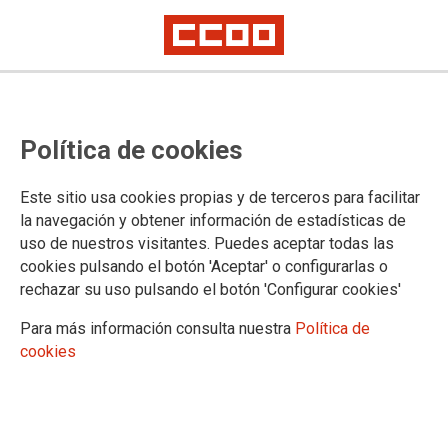
Se crea la coordinadora estatal de
Política de cookies
CCOO de Industria en ThinkTextil
Este sitio usa cookies propias y de terceros para facilitar
En la reunión, celebrada el pasado día 9 de marzo, se
la navegación y obtener información de estadísticas de
pusieron en común las diferentes problemáticas a las que se
uso de nuestros visitantes. Puedes aceptar todas las
enfrentan las personas trabajadoras
cookies pulsando el botón 'Aceptar' o configurarlas o
rechazar su uso pulsando el botón 'Configurar cookies'
15/03/2022.
TEMAS
Para más información consulta nuestra
Política de
Sectores
Empresas
cookies