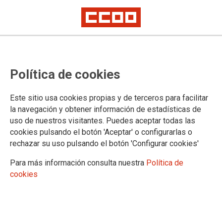
Multitudinaria manifestación en
Política de cookies
Madrid para exigir un Pacto de
Estado por la Industria de manera
Este sitio usa cookies propias y de terceros para facilitar
inmediata
la navegación y obtener información de estadísticas de
uso de nuestros visitantes. Puedes aceptar todas las
Diez mil personas de todos los sectores industriales y de todos los
cookies pulsando el botón 'Aceptar' o configurarlas o
rincones del país exigen en la capital, al Gobierno y al conjunto de las
rechazar su uso pulsando el botón 'Configurar cookies'
fuerzas políticas, que aseguren su futuro y el desarrollo del país
Para más información consulta nuestra
Política de
España requiere industria. El país está lejos de alcanzar el
cookies
objetivo de la Unión Europea de que la actividad productiva
aporte el 20% del PIB. Diez mil personas se manifestaron
esta mañana en Madrid para exigir un Pacto de Estado por la
Industria y una Ley de Industria. El secretario general de
CCOO recordó que debe contarse con los agentes sociales.