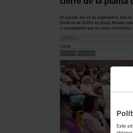
cierre de la planta
El pasado día 15 de septiembre, tras la
Sindical de CCOO en grupo Bimbo celeb
y compañeras que en estos momentos ven
16/09/2022.
TEMAS
Sectores
Empresas
Polí
Este sit
obtener