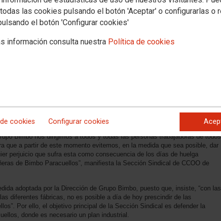
todas las cookies pulsando el botón 'Aceptar' o configurarlas o 
pulsando el botón 'Configurar cookies'
s información consulta nuestra
Política de cookies
la planta de Bimbo Donuts Iberia Paracuellos
ical se ha puesto a disposición de la Sección Sindical de Bimbo Paracuellos
hay un calendario de huelga y movilizaciones donde el sindicato estará a su
n convocados los siguientes días de huelga: 26 de septiembre, 3 y 4 de
 próximo 20 de septiembre se abrirá el período de consultas.
 de cookies
Configurar cookies
Acep
upo Bimbo nos dirigimos a todos y todas las personas trabajadoras de todos
ra que a partir de este momento evitemos, en la medida que sea posible, dar
uier perjuicio que sufra esta como consecuencia de los días de huelga
ras de Bimbo Paracuellos”, manifiesta la Sección Sindical de CCOO de
edida adoptada por la Dirección de Grupo Bimbo, puesto que, insiste, “con las
as diferentes fábricas, no es posible a día de hoy prescindir de las
s”. Por ello, el objetivo principal de la Sección Sindical es defender la
cuellos, donde es necesario un plan industrial.