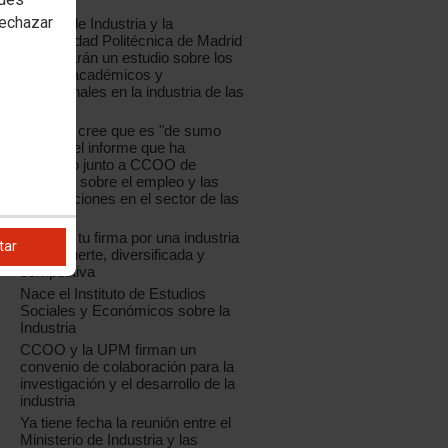
España
rechazar
CCOO de Industria y la
Universidad Politécnica de Madrid
presentarán un estudio sobre los
perfiles académicos y
profesionales en la industria de las
TIC
La UPM cree que es "de sumo
interés" el informe que ha
realizado junto a CCOO de
Industria sobre el empleo y las
cualificaciones en el sector de las
TIC
Déjanos tu firma por una industria
tar
sólida, fuerte, diversificada y
competitiva
Nace el Instituto de Estudios
Sociales y Económicos sobre la
Industria
CCOO y la UPM firman un
convenio de colaboración para la
investigación y el desarrollo de la
industria
Ya tiene fecha la reunión entre el
Ministerio de Industria y las