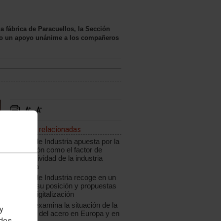
a fábrica de Paracuellos, la Sección
ado un apoyo unánime a los compañeros
Noticias relacionadas
CCOO de Industria apuesta por la
innovación como el factor de
competitividad de la industria
española
CCOO de Industria recoge en un
informe su posición y propuestas
ante la digitalización
CCOO examina la situación de la
 y
industria del acero en Europa y en
edes