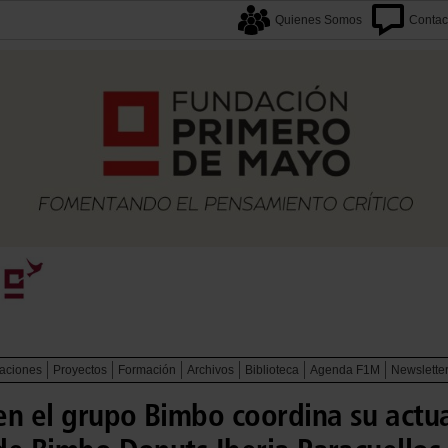
Quienes Somos
Contac
caciones
Proyectos
Formación
Archivos
Biblioteca
Agenda F1M
Newslette
en el grupo Bimbo coordina su actua