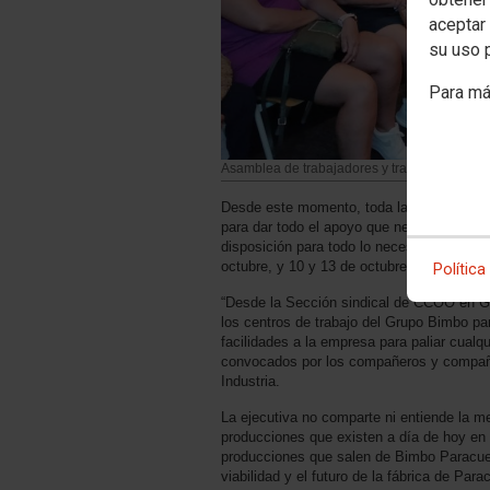
aceptar 
su uso 
Para má
Asamblea de trabajadores y trabajadoras en 
Desde este momento, toda la sección sind
para dar todo el apoyo que necesiten. Ya 
disposición para todo lo necesario. Queda
octubre, y 10 y 13 de octubre. Además, el
Política
“Desde la Sección sindical de CCOO en Gr
los centros de trabajo del Grupo Bimbo pa
facilidades a la empresa para paliar cualq
convocados por los compañeros y compañe
Industria.
La ejecutiva no comparte ni entiende la m
producciones que existen a día de hoy en l
producciones que salen de Bimbo Paracuello
viabilidad y el futuro de la fábrica de Para