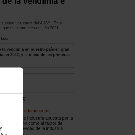
 de la vendimia e
ue supuso una caída del 4,98%. En el
os que el mismo mes del año 2021.
 León.
 la vendimia en nuestro país en gran
a en 2022, y el inicio de las primeras
Noticias relacionadas
CCOO de Industria apuesta por la
innovación como el factor de
 y
competitividad de la industria
española
edes