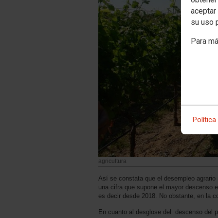
aceptar 
su uso 
Para má
Política
agricultura
Así se constata que el desempleo agrario 
una cifra que supone el mayor descenso e
es decir desde 2018. No obstante, en la c
En cuanto al desglose del descenso del p