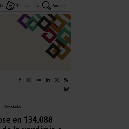
ta
Transparencia
Buscador
r
Novedades
ose en 134.088