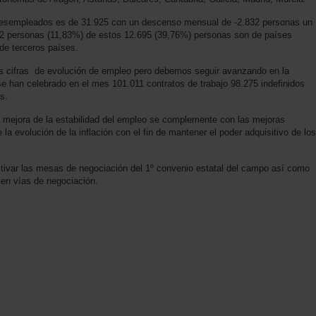
de desempleados es de 31.925 con un descenso mensual de -2.832 personas un
82 personas (11,83%) de estos 12.695 (39,76%) personas son de países
de terceros países.
s cifras de evolución de empleo pero debemos seguir avanzando en la
se han celebrado en el mes 101.011 contratos de trabajo 98.275 indefinidos
s.
a mejora de la estabilidad del empleo se complemente con las mejoras
la evolución de la inflación con el fin de mantener el poder adquisitivo de los
ivar las mesas de negociación del 1º convenio estatal del campo así como
 en vías de negociación.