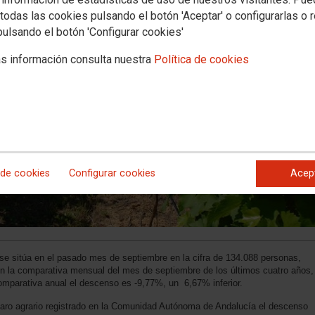
todas las cookies pulsando el botón 'Aceptar' o configurarlas o 
pulsando el botón 'Configurar cookies'
s información consulta nuestra
Política de cookies
 de cookies
Configurar cookies
Acep
se sitúa en el pasado mes de septiembre en la cifra de 134.088 personas,
n la comparativa mensual del mes de septiembre de los últimos cuatro años,
omparativa anual el descenso es -9,77%, un 6,67% inferior.
aro agrario registrado en la Comunidad Autónoma de Andalucía el descenso