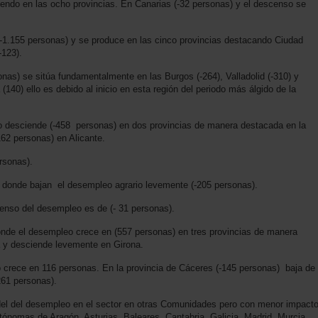
iendo en las ocho provincias. En Canarias (-32 personas) y el descenso se
(-1.155 personas) y se produce en las cinco provincias destacando Ciudad
-123).
nas) se sitúa fundamentalmente en las Burgos (-264), Valladolid (-310) y
140) ello es debido al inicio en esta región del periodo más álgido de la
o desciende (-458 personas) en dos provincias de manera destacada en la
162 personas) en Alicante.
ersonas).
 donde bajan el desempleo agrario levemente (-205 personas).
enso del desempleo es de (- 31 personas).
onde el desempleo crece en (557 personas) en tres provincias de manera
a y desciende levemente en Girona.
crece en 116 personas. En la provincia de Cáceres (-145 personas) baja de
261 personas).
del del desempleo en el sector en otras Comunidades pero con menor impact
ónomas de Aragón, Asturias, Baleares, Cantabria, Galicia, Madrid, Murcia.