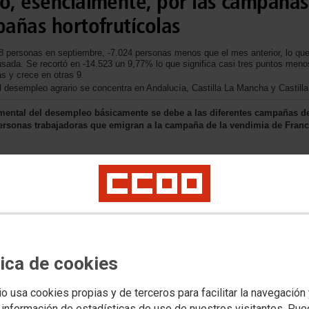
do, esencialmente, por las campañas
pañas hortofrutícolas
088 personas en septiembre, -7.024 personas menos que el mes anterior, lo q
sada. Se recortó en -14.523 un 9,77% lo que significa casi tres puntos men
 y crece en otras 9.
desempleo agrario se concentra en Andalucía, Castilla La Mancha y Castilla
mental del desempleo básicamente se debe a las diferentes campañas de
 personas trabajadoras que emigran a la campaña de la vendimia de Franci
tica de cookies
io usa cookies propias y de terceros para facilitar la navegación
 información de estadísticas de uso de nuestros visitantes. Pu