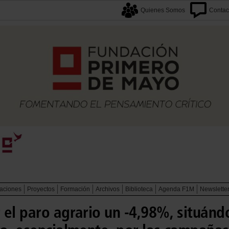
Quienes Somos
Contac
caciones
Proyectos
Formación
Archivos
Biblioteca
Agenda F1M
Newslette
 el paro agrario un -4,98%, situánd