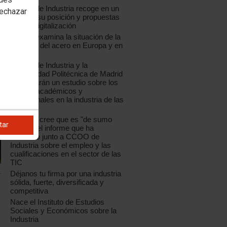
CCOO de Industria recoge en un
rechazar
informe su posición y propuestas
ante la digitalización
CCOO examina la situación de la
industria del acero en Europa y en
España
CCOO de Industria y la
Universidad Politécnica de Madrid
presentarán un estudio sobre los
perfiles académicos y
profesionales en la industria de las
TIC
La UPM cree que es "de sumo
tar
interés" el informe que ha
realizado junto a CCOO de
Industria sobre el empleo y las
cualificaciones en el sector de las
TIC
Déjanos tu firma por una industria
sólida, fuerte, diversificada y
competitiva
Nace el Instituto de Estudios
Sociales y Económicos sobre la
Industria