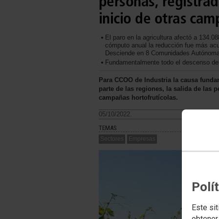
personas, registra
inicio de otras cam
El paro en la agricultura afectó a 134.
cómputo anual la reducción fue más acu
Desciende en 8 Comunidades Autónomas
Fundamentalmente todo el descenso del 
Para CCOO de Industria la causa funda
parte de las regiones, la salida de las
campañas hortofrutícolas.
05/10/2022.
TEMAS
Sectores
Empresas
Polí
Este sit
obtener