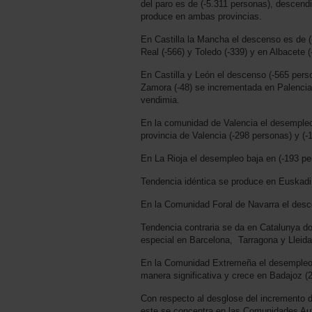
del paro es de (-5.311 personas), descend
produce en ambas provincias.
En Castilla la Mancha el descenso es de 
Real (-566) y Toledo (-339) y en Albacete (
En Castilla y León el descenso (-565 perso
Zamora (-48) se incrementada en Palencia (
vendimia.
En la comunidad de Valencia el desemple
provincia de Valencia (-298 personas) y (-
En La Rioja el desempleo baja en (-193 p
Tendencia idéntica se produce en Euskadi
En la Comunidad Foral de Navarra el desc
Tendencia contraria se da en Catalunya d
especial en Barcelona, Tarragona y Lleid
En la Comunidad Extremeña el desempleo 
manera significativa y crece en Badajoz (
Con respecto al desglose del incremento 
este se concentra en las Comunidades Aut