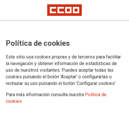
CCOO de Industria y UGT-FICA
Política de cookies
instan a la dirección de Navantia a
poner en marcha la negociación
Este sitio usa cookies propias y de terceros para facilitar
del plan estratégico
la navegación y obtener información de estadísticas de
uso de nuestros visitantes. Puedes aceptar todas las
cookies pulsando el botón 'Aceptar' o configurarlas o
El pasado 23 de Noviembre hemos celebrado una reunión,
rechazar su uso pulsando el botón 'Configurar cookies'
una representación de las organizaciones sindicales de
CCOO de Industria y de UGT-FICA con la dirección de
Para más información consulta nuestra
Política de
Navantia. En esta reunión la empresa ha planteado su hoja
cookies
de ruta de cara al desarrollo del plan estratégico y les hemos
instado a poner en marcha dicha hoja de ruta y la
negociación de dicho plan.