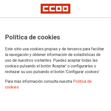
El Consejo Económico y Social
Política de cookies
aprueba el dictamen sobre el
Anteproyecto de Ley de Industria,
Este sitio usa cookies propias y de terceros para facilitar
que coincide con la posición del
la navegación y obtener información de estadísticas de
uso de nuestros visitantes. Puedes aceptar todas las
sindicato
cookies pulsando el botón 'Aceptar' o configurarlas o
rechazar su uso pulsando el botón 'Configurar cookies'
El pleno da su visto bueno al documento que elaboró la Comisión de
Trabajo de Políticas Sectoriales y Medio Ambiente, tras la solicitud del
Para más información consulta nuestra
Política de
Ministerio de Industria. CCOO llama al Gobierno a que lo tenga en
cuenta
cookies
Las demandas y las aportaciones de CCOO de Industria han
quedado recogidas en el diagnóstico que acaba de aprobar
el Consejo Económico y Social (CES) sobre el Anteproyecto