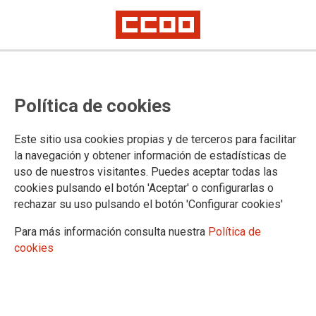
CCOO de Industria y UGT FICA
Política de cookies
consideran positiva la segunda
reunión mantenida ayer jueves
Este sitio usa cookies propias y de terceros para facilitar
para avanzar en el marco
la navegación y obtener información de estadísticas de
uso de nuestros visitantes. Puedes aceptar todas las
regulatorio de las relaciones
cookies pulsando el botón 'Aceptar' o configurarlas o
laborales en el sector
rechazar su uso pulsando el botón 'Configurar cookies'
agropecuario a nivel estatal
Para más información consulta nuestra
Política de
cookies
Este jueves han celebrado la segunda reunión las centrales
sindicales mayoritarias en el sector agropecuario estatal
CCOO-INDUSTRIA, UGT FICA y CEOE con el fin de seguir