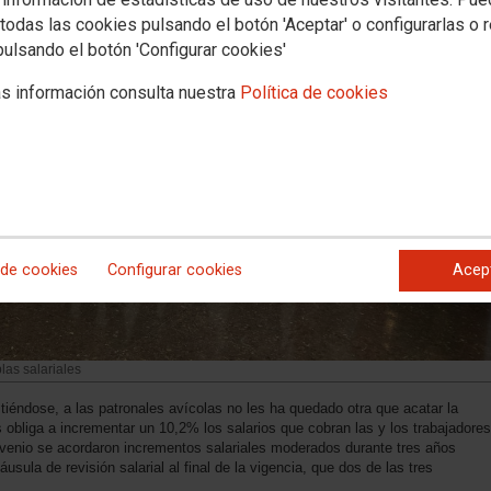
todas las cookies pulsando el botón 'Aceptar' o configurarlas o 
pulsando el botón 'Configurar cookies'
s información consulta nuestra
Política de cookies
 de cookies
Configurar cookies
Acep
blas salariales
tiéndose, a las patronales avícolas no les ha quedado otra que acatar la
 obliga a incrementar un 10,2% los salarios que cobran las y los trabajadores
nvenio se acordaron incrementos salariales moderados durante tres años
ula de revisión salarial al final de la vigencia, que dos de las tres