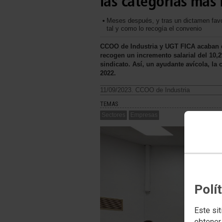
las categorías más
Meses después, y tras un dictamen fa
tal y como lo recogía el convenio
CCOO de Industria y UGT FICA acaban de 
recogen un incremento salarial del 10,
sindicato. Así, un ayudante avícola, l
2022.
11/09/2023. CCOO de Industria
TEMAS
Sectores
Empresas
Polí
Este sit
obtener