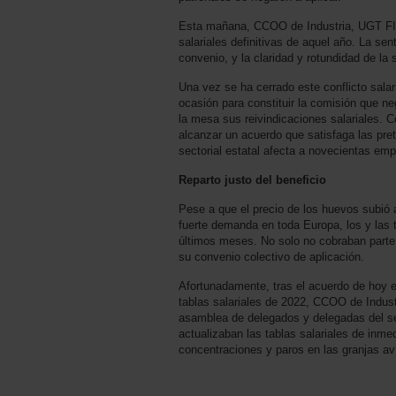
Esta mañana, CCOO de Industria, UGT F
salariales definitivas de aquel año. La sen
convenio, y la claridad y rotundidad de la 
Una vez se ha cerrado este conflicto salari
ocasión para constituir la comisión que ne
la mesa sus reivindicaciones salariales. C
alcanzar un acuerdo que satisfaga las pret
sectorial estatal afecta a novecientas em
Reparto justo del beneficio
Pese a que el precio de los huevos subió 
fuerte demanda en toda Europa, los y las 
últimos meses. No solo no cobraban parte 
su convenio colectivo de aplicación.
Afortunadamente, tras el acuerdo de hoy e
tablas salariales de 2022, CCOO de Indust
asamblea de delegados y delegadas del sect
actualizaban las tablas salariales de inm
concentraciones y paros en las granjas aví