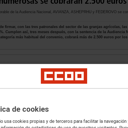
 numerosas se cobrarán 2.500 euros
vorable de la Audiencia Nacional, AVIANZA, ASHEPRHU y FEDEROVO se comp
firmar, con las tres patronales del sector de las granjas agrícolas, las 
2%. Cumplen así, tres meses después, con la sentencia de la Audiencia 
a categoría más habitual del convenio, cobrará más de 2.500 euros por l
tica de cookies
io usa cookies propias y de terceros para facilitar la navegación
 información de estadísticas de uso de nuestros visitantes. Pu