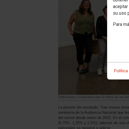
aceptar 
su uso 
Para má
Política
Patronales y sindicatos tras la firma de las ta
La presión dio resultado. Tras meses resis
sentencia de la Audiencia Nacional que les
del sector desde enero de 2022. En el co
(0,75%, 1,25% y 1,5%), además de una cláus
patronales se negaron a aplicar.