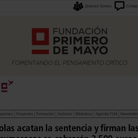
Quienes Somos
Contac
caciones
Proyectos
Formación
Archivos
Biblioteca
Agenda F1M
Newslette
olas acatan la sentencia y firman la