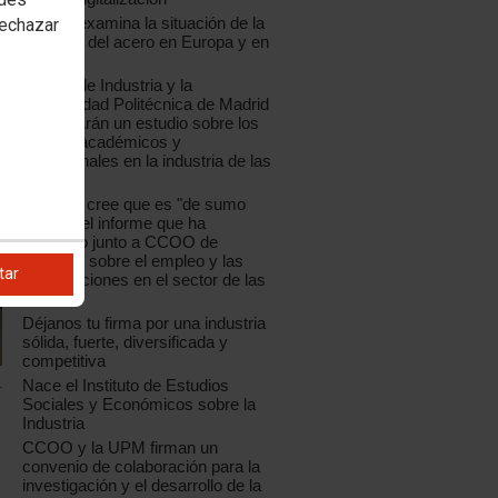
CCOO examina la situación de la
rechazar
industria del acero en Europa y en
España
CCOO de Industria y la
Universidad Politécnica de Madrid
presentarán un estudio sobre los
perfiles académicos y
profesionales en la industria de las
TIC
La UPM cree que es "de sumo
interés" el informe que ha
realizado junto a CCOO de
Industria sobre el empleo y las
tar
cualificaciones en el sector de las
TIC
Déjanos tu firma por una industria
sólida, fuerte, diversificada y
competitiva
Nace el Instituto de Estudios
Sociales y Económicos sobre la
Industria
CCOO y la UPM firman un
convenio de colaboración para la
investigación y el desarrollo de la