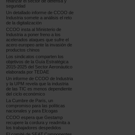
relanzar el sector de defensa y
seguridad
Un detallado informe de CCOO de
Industria somete a análisis el reto
de la digitalización
CCOO insta al Ministerio de
Industria a poner freno a los
acelerados ataques que sufre el
acero europeo ante la invasión de
productos chinos
Los sindicatos comparten los
objetivos de la Guía Estratégica
2015-2025 del Sector Aeronáutico
elaborada por TEDAE
Un informe de CCOO de Industria
y la UPM revela que la industria
de las TIC es menos dependiente
del ciclo económico
La Cumbre de París, un
compromiso para las políticas
nacionales y para Elcogas
CCOO espera que Gestamp
recupere la cordura y readmita a
los trabajadores despedidos
El comité de SEAT Componentes