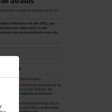
 de atrasos
rometen a subir los salarios un 10,2%,
tablas definitivas del año 2022, que
Nacional que daba razón a este
os atrasos que acumula desde enero de
Noticias relacionadas
CCOO de Industria apuesta por la
innovación como el factor de
competitividad de la industria
española
CCOO de Industria recoge en un
 y
informe su posición y propuestas
edes
ante la digitalización