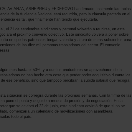
ICA, AVIANZA, ASHEPRHU y FEDEROVO han firmado finalmente las tablas
tencia de la Audiencia Nacional está recurrida, pero la cláusula pactada en el
sentencia es tal, que finalmente han tenido que ejecutarla.
al, el 21 de septiembre sindicatos y patronal volverán a reunirse, en esta
gociará el próximo convenio colectivo. Este sindicato volverá a poner sobre
onfía en que las patronales tengan valentía y altura de miras suficientes para
ensiones de las diez mil personas trabajadoras del sector. El convenio
presas.
algún mes hasta el 50%, y a que los productores se aprovecharon de la
trabajadoras no han hecho otra cosa que perder poder adquisitivo durante los
de ese beneficio, sino que tampoco percibían la subida salarial que recogía
sta situación se corregirá durante las próximas semanas. Con la firma de las
ria pone el punto y seguido a meses de presión y de negociación. En la
or que se celebró el 22 de junio, este sindicato advirtió de que si no se
ediato, comenzaría un calendario de movilizaciones con asambleas,
colas todo el país.