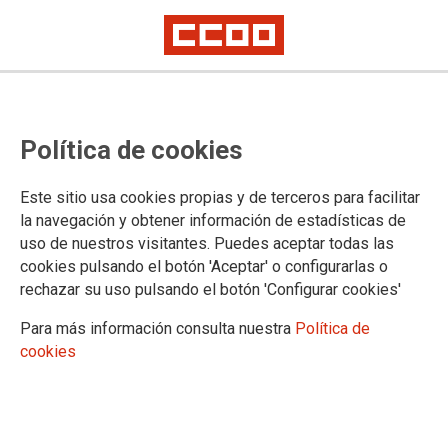
CCOO recuerda a Esteve Teijin
Política de cookies
Healthcare que debe cumplir el
Convenio de la Química y dejar de
Este sitio usa cookies propias y de terceros para facilitar
utilizar los salarios para repartir
la navegación y obtener información de estadísticas de
uso de nuestros visitantes. Puedes aceptar todas las
beneficios
cookies pulsando el botón 'Aceptar' o configurarlas o
rechazar su uso pulsando el botón 'Configurar cookies'
En enero, las nóminas de los y las trabajadoras del sector tienen que
actualizarse según la inflación de 2021, 2022 y 2023
Para más información consulta nuestra
Política de
cookies
El Convenio General de la Industria Química fue ratificado
hace dos años, por patronal y sindicatos, con una vigencia
hasta 2023. En sus condiciones se recoge que las personas
trabajadoras regularizarán sus salarios respecto a los
incrementos pactados (1% en 2021, 2% en 2022 y 2% en