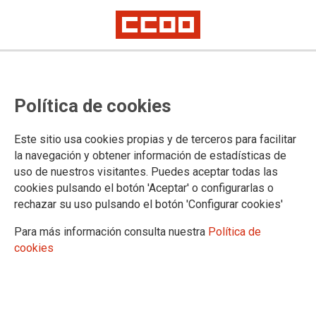
Aún queda trabajo por hacer. El
Política de cookies
futuro del trabajo decente en el
mundo
Este sitio usa cookies propias y de terceros para facilitar
la navegación y obtener información de estadísticas de
uso de nuestros visitantes. Puedes aceptar todas las
La Fundación 1º de Mayo y la editorial La Catarata, en una
cookies pulsando el botón 'Aceptar' o configurarlas o
nueva colaboración, han publicado el libro
Aún queda trabajo
rechazar su uso pulsando el botón 'Configurar cookies'
por hacer. El futuro del trabajo decente en el mundo
escrito
por Luc Cortebeeck.
Para más información consulta nuestra
Política de
cookies
02/11/2023.