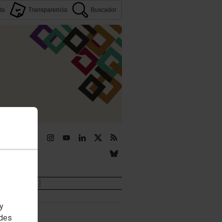
ta
Transparencia
Buscador
r
Novedades
 y
edes