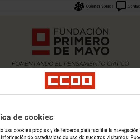
Quienes Somos
Contac
tica de cookies
caciones
Proyectos
Formación
Archivos
Biblioteca
Agenda F1M
Newslette
sentación
io usa cookies propias y de terceros para facilitar la navegación
 información de estadísticas de uso de nuestros visitantes. Pu