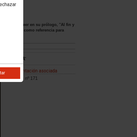
rechazar
 se puede leer en su prólogo, "Al fin y
cer el pasado como referencia para
Documentación asociada
tar
Informes nº 171