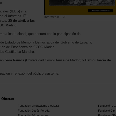
ro
icales (IEES) y la
an el
Informes
171
Informes nº 170
rtes, 25 de abril, a las
COO Madrid.
era institucional, que contará con la participación de:
o de Estado de Memoria Democrática del Gobierno de España;
ración de Enseñanza de CCOO Madrid;
dad Castilla-La Mancha.
rán
Sara Ramos
(Universidad Complutense de Madrid) y
Pablo García de
pación y reflexión del público asistente.
s Obreras
Fundación sindicalismo y cultura
Fundación Ju
Fundación Jesús Pereda
Fundació Cipr
Fundación 10 de marzo
Fundació d´Est