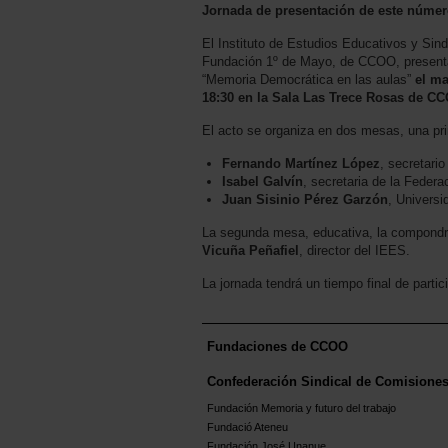
Jornada de presentación de este núme
El Instituto de Estudios Educativos y Sind
Fundación 1º de Mayo, de CCOO, present
“Memoria Democrática en las aulas”
el ma
18:30 en la Sala Las Trece Rosas de C
El acto se organiza en dos mesas, una prim
Fernando Martínez López
, secretari
Isabel Galvín
, secretaria de la Fede
Juan Sisinio Pérez Garzón
, Universi
La segunda mesa, educativa, la compond
Vicuña Peñafiel
, director del IEES.
La jornada tendrá un tiempo final de partici
Fundaciones de CCOO
Confederación Sindical de Comisione
Fundación Memoria y futuro del trabajo
Fundació Ateneu
Fundación José Unanue