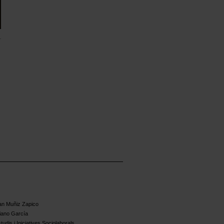
an Muñiz Zapico
iano García
udis i Iniciatives Sociolaborals