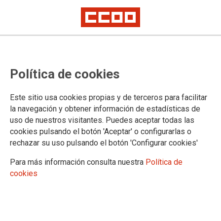
Movilización tras el verano en el
Política de cookies
textil, la química y las cárnicas
para salvar los convenios: Está en
Este sitio usa cookies propias y de terceros para facilitar
juego el tiempo, el salario y los
la navegación y obtener información de estadísticas de
uso de nuestros visitantes. Puedes aceptar todas las
derechos de más de medio millón
cookies pulsando el botón 'Aceptar' o configurarlas o
de personas
rechazar su uso pulsando el botón 'Configurar cookies'
Para más información consulta nuestra
Política de
En una multitudinaria asamblea, CCOO adelanta que se prevé un otoño
cookies
caliente si las patronales no desbloquean la negociación y si no hay un
acuerdo sobre la reducción de jornada
Delegados y delegadas de CCOO en la industria del textil, la
química y las cárnicas han participado esta mañana en una