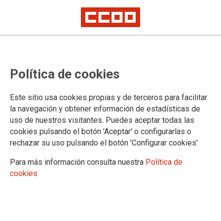
Presentación del Observatorio
Política de cookies
Social de las Personas Mayores
2021
Este sitio usa cookies propias y de terceros para facilitar
la navegación y obtener información de estadísticas de
uso de nuestros visitantes. Puedes aceptar todas las
El Observatorio Social de las Personas Mayores incorpora
cookies pulsando el botón 'Aceptar' o configurarlas o
una amplia diversidad de indicadores que describen la
rechazar su uso pulsando el botón 'Configurar cookies'
realidad socio-demográfica, el estado de salud, los recursos
sanitarios y la situación de los sistemas de atención a la
Para más información consulta nuestra
Política de
dependencia y pensiones
cookies
13/01/2022.
TEMAS
Observatorio-personas-mayores