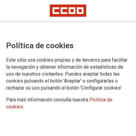
La campaña de la vendimia,
Política de cookies
dentro y fuera de España, provoca
la caída del paro agrario
Este sitio usa cookies propias y de terceros para facilitar
la navegación y obtener información de estadísticas de
Aumenta la contratación indefinida en el sector primario. Ya alcanza el
uso de nuestros visitantes. Puedes aceptar todas las
51%
cookies pulsando el botón 'Aceptar' o configurarlas o
Según los registros del SEPE, el paro en la agricultura afectó
rechazar su uso pulsando el botón 'Configurar cookies'
a 85.911 personas en septiembre. Son 1.515 personas
menos que en el mes de agosto, lo que confirma una
Para más información consulta nuestra
Política de
reducción mensual del desempleo agrícola del 1,73%. En
cookies
cómputo anual, la reducción fue del 13,95%, 13.932 personas
menos. Se sigue poniendo de manifiesto la tendencia de la
mano de obra a desplazarse hacia otros sectores.