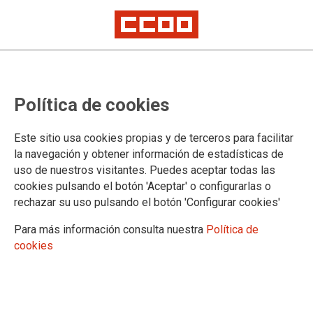
Alcanzado un preacuerdo para el
Política de cookies
VII Convenio de Airbus con
importantes mejoras para la
Este sitio usa cookies propias y de terceros para facilitar
plantilla
la navegación y obtener información de estadísticas de
uso de nuestros visitantes. Puedes aceptar todas las
cookies pulsando el botón 'Aceptar' o configurarlas o
CCOO, que ha liderado la negociación del convenio, lo
rechazar su uso pulsando el botón 'Configurar cookies'
someterá a la ratificación de su afiliación. Entre otras mejoras,
se han alcanzado incrementos salariales muy por encima de
Para más información consulta nuestra
Política de
la inflación (4% para 2024 y 3,3% para 2025) con cláusula de
cookies
garantía salarial.Desde la Sección Sindical Interempresas de
CCOO se ha valorado de manera muy positiva el preacuerdo
alcanzado entre los sindicatos y la Dirección de la empresa y
seguirá trabajando para que todas las fuerzas sindicales se