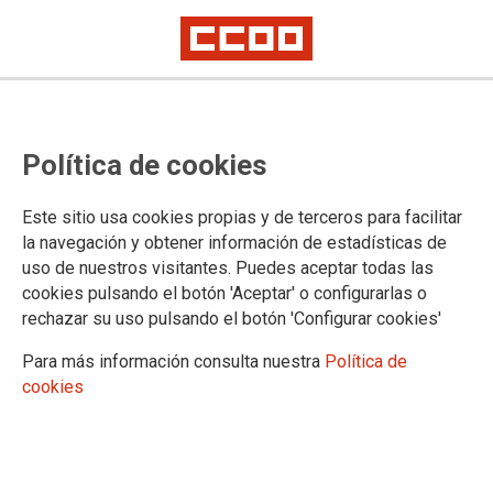
La precariedad centra la asamblea
Política de cookies
de delegados y delegadas de
Albacete, que abre la ronda de
Este sitio usa cookies propias y de terceros para facilitar
reuniones del sector eólico y de
la navegación y obtener información de estadísticas de
uso de nuestros visitantes. Puedes aceptar todas las
mantenimiento de renovables
cookies pulsando el botón 'Aceptar' o configurarlas o
rechazar su uso pulsando el botón 'Configurar cookies'
Con una asamblea de delegados y delegadas de la provincia
Para más información consulta nuestra
Política de
de Albacete, CCOO de Industria inició ayer la puesta en
cookies
marcha de un grupo de trabajo del sector de mantenimiento
de renovables. Analizará las condiciones laborales de unas
diez mil personas y dará continuidad a la campaña sindical
“El riesgo cero no existe”.