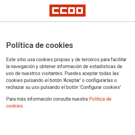
Artículo de Alicia Martínez Poza y Jesús Cruces Aguilera en la página del
SEPE
Digitalización de las
Política de cookies
administraciones públicas:
Este sitio usa cookies propias y de terceros para facilitar
explorando sus efectos en el
la navegación y obtener información de estadísticas de
uso de nuestros visitantes. Puedes aceptar todas las
ámbito laboral
cookies pulsando el botón 'Aceptar' o configurarlas o
rechazar su uso pulsando el botón 'Configurar cookies'
La digitalización ha generado tanto beneficios, como mayor
Para más información consulta nuestra
Política de
autonomía en tareas, como riesgos, estrés incluyendo
cookies
desigualdades de género y edad
13/01/2025.