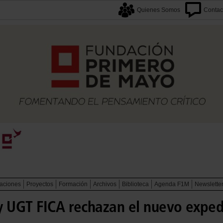
Quienes Somos
Contac
caciones
Proyectos
Formación
Archivos
Biblioteca
Agenda F1M
Newslette
y UGT FICA rechazan el nuevo expe