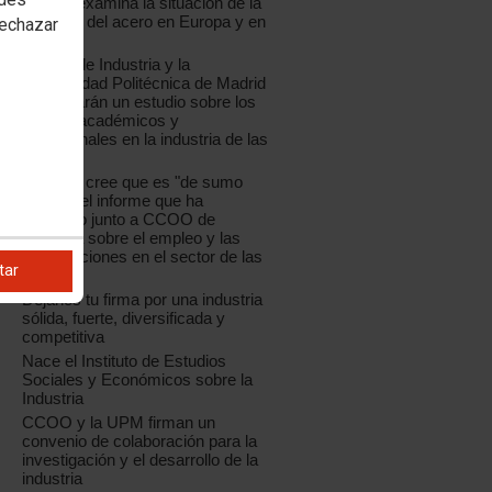
CCOO examina la situación de la
industria del acero en Europa y en
rechazar
España
CCOO de Industria y la
Universidad Politécnica de Madrid
presentarán un estudio sobre los
perfiles académicos y
profesionales en la industria de las
TIC
La UPM cree que es "de sumo
interés" el informe que ha
realizado junto a CCOO de
Industria sobre el empleo y las
cualificaciones en el sector de las
tar
TIC
Déjanos tu firma por una industria
sólida, fuerte, diversificada y
competitiva
Nace el Instituto de Estudios
Sociales y Económicos sobre la
Industria
CCOO y la UPM firman un
convenio de colaboración para la
investigación y el desarrollo de la
industria