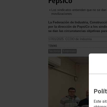
PepsiCo
Los sindicatos entienden que no se dan 
movilizaciones
La Federación de Industria, Construcc
por la dirección de PepsiCo a los sindi
se dan las circunstancias objetivas pa
17/01/2025. CCOO de Industria
TEMAS
Sectores
Empresas
Polí
Este sit
obtener