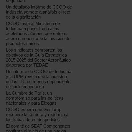
seguridad
Un detallado informe de CCOO de
Industria somete a análisis el reto
de la digitalización
CCOO insta al Ministerio de
Industria a poner freno a los
acelerados ataques que sufre el
acero europeo ante la invasión de
productos chinos
Los sindicatos comparten los
objetivos de la Guía Estratégica
2015-2025 del Sector Aeronáutico
elaborada por TEDAE
Un informe de CCOO de Industria
y la UPM revela que la industria
de las TIC es menos dependiente
del ciclo económico
La Cumbre de París, un
compromiso para las políticas
nacionales y para Elcogas
CCOO espera que Gestamp
recupere la cordura y readmita a
los trabajadores despedidos
El comité de SEAT Componentes
confirma el inicio de una huelga