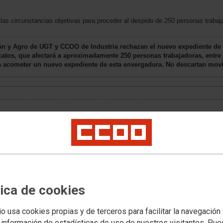
las circunstancias objetivas para proceder al despido de 250 personas trabaj
ión y Agro de UGT y CCOO de Industria rechazan el nuevo expediente de
catos, que afectará a aproximadamente 250 personas trabajadoras, entre 
ra acometer un nuevo expediente de esta envergadura. No descartan movi
tica de cookies
io usa cookies propias y de terceros para facilitar la navegación
 información de estadísticas de uso de nuestros visitantes. Pu