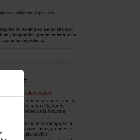
adoras y advierten de posibles
 regulación de empleo anunciado ayer
fijas y temporales, por entender que no
lizaciones de protesta.
Noticias relacionadas
CCOO de Industria apuesta por la
innovación como el factor de
competitividad de la industria
española
CCOO de Industria recoge en un
informe su posición y propuestas
 y
ante la digitalización
edes