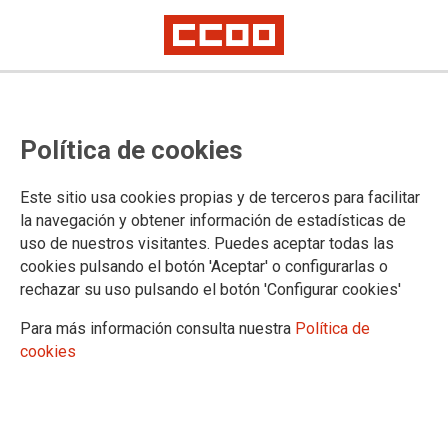
Proyecto CALORADAPT
Finalizado el diagnóstico y la
Política de cookies
identificación de las necesidades
para la promoción de la gestión
Este sitio usa cookies propias y de terceros para facilitar
la navegación y obtener información de estadísticas de
preventiva de los eventos de calor
uso de nuestros visitantes. Puedes aceptar todas las
cookies pulsando el botón 'Aceptar' o configurarlas o
rechazar su uso pulsando el botón 'Configurar cookies'
La Fundación 1º de Mayo ha finalizado este informe,
comprendido en el proyecto CALORADAPT, que tiene como
Para más información consulta nuestra
Política de
objetivo la promoción y mejora de la adaptación de las
cookies
actividades productivas y de prestación de servicios a los
eventos y olas de calor
19/03/2025.