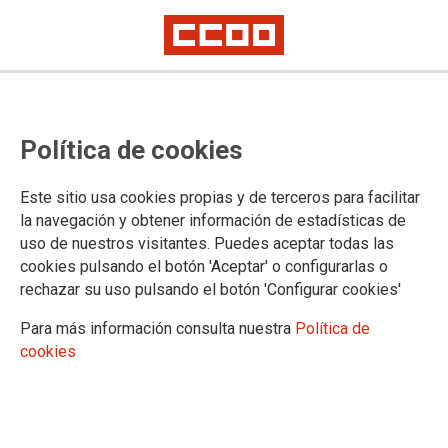
Nueva publicación dentro del Proyecto CALORADAPT
Guía Práctica para Adaptar el
Política de cookies
Lugar de Trabajo al Estrés Térmico
Este sitio usa cookies propias y de terceros para facilitar
la navegación y obtener información de estadísticas de
La nueva
Guía Práctica para Adaptar el Lugar de Trabajo al
uso de nuestros visitantes. Puedes aceptar todas las
Estrés Térmico
, elaborada en el marco del Proyecto
cookies pulsando el botón 'Aceptar' o configurarlas o
CALORADAPT, ya está disponible para su descarga desde
rechazar su uso pulsando el botón 'Configurar cookies'
esta web. Viene además acompañada de un folleto, tambien
disponible.
Para más información consulta nuestra
Política de
cookies
24/04/2025.
TEMAS
CalorAdapt-calor-trabajo