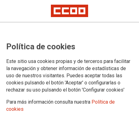
Proyecto MEET
Un curso aborda el papel de los
Política de cookies
comités de empresa en los
procesos de transición ecológica y
Este sitio usa cookies propias y de terceros para facilitar
la navegación y obtener información de estadísticas de
digital del sector metalúrgico
uso de nuestros visitantes. Puedes aceptar todas las
cookies pulsando el botón 'Aceptar' o configurarlas o
rechazar su uso pulsando el botón 'Configurar cookies'
Continuando con la ejecucíón de este proyecto, los días 20 y
21 de mayo tuvo lugar en Budapest la celebración del curso
Para más información consulta nuestra
Política de
de formación para miembros de Comités de Empresa
cookies
Europeos (CEE) y delegados y delegadas de empresas
transnacionales
26/05/2025.