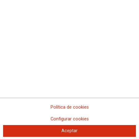
procesos de transición ecológica y digital del sector metalúrgico
Conferencia Final del Proyecto MEET
Fundaciones de CCOO
Confederación Sindical de Comisiones Obreras
Fundación Memoria y futuro del trabajo
Fundación sindicalismo y cultura
Fundación Juan Muñiz Zapico
Fundació Ateneu
Fundación Jesús Pereda
Fundació Cipriano García
Fundación José Unanue
Política de cookies
Fundación 10 de marzo
Fundació d´Estudis i Iniciatives Sociolaborals
Configurar cookies
Aceptar