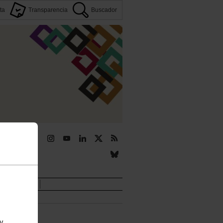
ta
Transparencia
Buscador
r
Novedades
 y