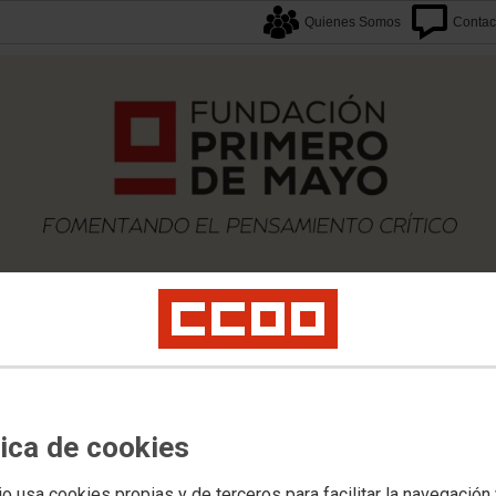
Quienes Somos
Contac
caciones
Proyectos
Formación
Archivos
Biblioteca
Agenda F1M
Newslette
tica de cookies
io usa cookies propias y de terceros para facilitar la navegación