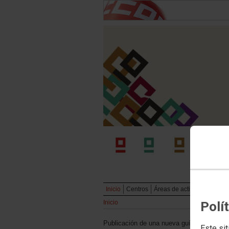
Inicio
Centros
Áreas de actividad
Publi
Inicio
Polí
Publicación de una nueva guía laboral
Este sit