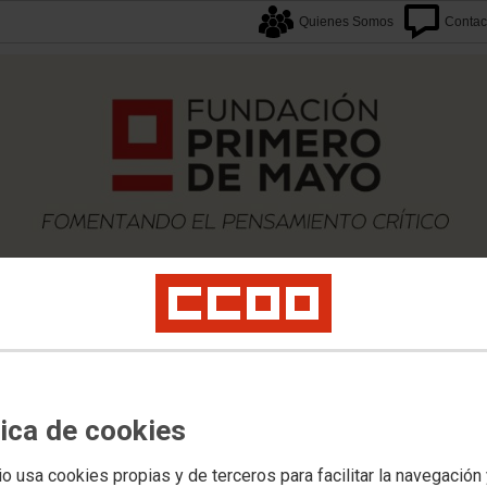
Quienes Somos
Contac
caciones
Proyectos
Formación
Archivos
Biblioteca
Agenda F1M
Newslette
tica de cookies
ovedades
io usa cookies propias y de terceros para facilitar la navegación