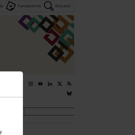
ta
Transparencia
Buscador
r
Novedades
 y