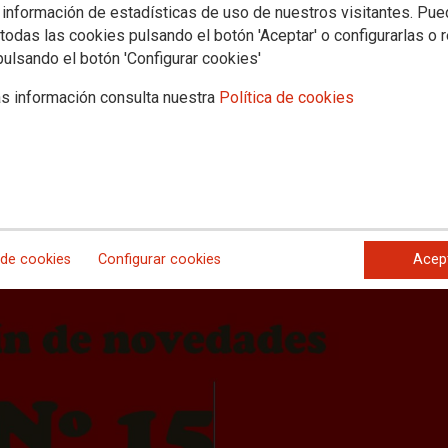
es bibliográficas. Octubre 2021
 información de estadísticas de uso de nuestros visitantes. Pu
todas las cookies pulsando el botón 'Aceptar' o configurarlas o 
pulsando el botón 'Configurar cookies'
ente al mes de Octubre 2021 en el que se reúnen nuevas publicaciones 
caciones pueden consultarse en la Fundación 1º de Mayo
s información consulta nuestra
Política de cookies
 de cookies
Configurar cookies
Acep