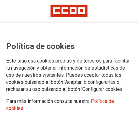
Atención profesional a los
Política de cookies
cuidados en la Comunidad de
Madrid. Condiciones laborales del
Este sitio usa cookies propias y de terceros para facilitar
personal de cuidado a domicilio
la navegación y obtener información de estadísticas de
uso de nuestros visitantes. Puedes aceptar todas las
cookies pulsando el botón 'Aceptar' o configurarlas o
Este trabajo ha sido realizado durante las prácticas
rechazar su uso pulsando el botón 'Configurar cookies'
curriculares del Máster en Estudios Avanzados de Trabajo y
Empleo de la Universidad Complutense de Madrid (UCM),
Para más información consulta nuestra
Política de
reguldos bajo un convenio de colaboración con la F1M y la
cookies
citada universidad, durante marzo a mayo de 2025
06/10/2025.