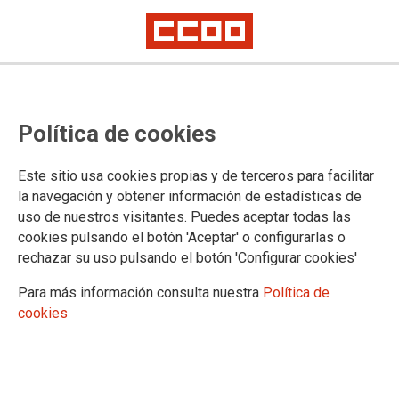
Tariq Alí: “Estamos en un mundo
Política de cookies
en que los países occidentales que
dicen que defienden la
Este sitio usa cookies propias y de terceros para facilitar
democracia están desafiando a
la navegación y obtener información de estadísticas de
uso de nuestros visitantes. Puedes aceptar todas las
sus propias poblaciones”
cookies pulsando el botón 'Aceptar' o configurarlas o
rechazar su uso pulsando el botón 'Configurar cookies'
El reconocido escritor e historiador Tariq Alí estuvo a cargo de
Para más información consulta nuestra
Política de
la inauguración del Congreso ‘Autoritarismo y Guerra. En
cookies
defensa de los valores democráticos y la cultura de la paz’,
organizado por la Fundación 1º de Mayo en Gijón los días 17
y 18 de octubre.
17/10/2025.